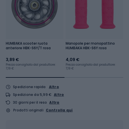
HUMBAKA scooter ruota
Manopole per monopattino
H
anteriore HBK-S6Y/T rosa
HUMBAKA HBK-S6Y rosa
S
3,89 €
4,09 €
1
Prezzo consigliato dal produttore:
Prezzo consigliato dal produttore:
Pr
7,19 €
7,19 €
4,
Spedizione rapida
Altro
Spedizione da 5,99 €
Altro
30 giorni per il reso
Altro
Prodotti originali
Controlla qui