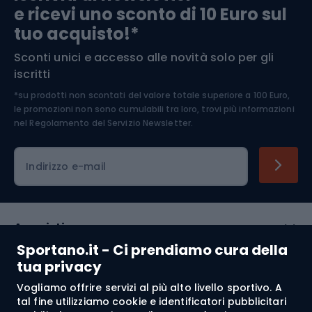
e ricevi uno sconto di 10 Euro sul
Arrampicata
tuo acquisto!*
Sconti unici e accesso alle novità solo per gli
Medicina dello sport
iscritti
*su prodotti non scontati del valore totale superiore a 100 Euro,
Abbigliamento ciclistico
le promozioni non sono cumulabili tra loro, trovi più informazioni
nel
Regolamento del Servizio Newsletter.
Indirizzo e-mail
Acquisti
Sportano.it - Ci prendiamo cura della
Servizio clienti
tua privacy
Vogliamo offrire servizi al più alto livello sportivo. A
Regolamento
tal fine utilizziamo cookie e identificatori pubblicitari