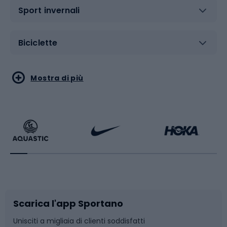
Sport invernali
Biciclette
Sport acquatici
Sport di arti marziali
Mostra di più
Calzature da escursionismo
Palestra e fitness
Bikepacking
Sport con le racchette
Corsa orientamento
Scarpe da ciclismo
Scarica l'app Sportano
Bushcraft
Slitte e slittini
Unisciti a migliaia di clienti soddisfatti