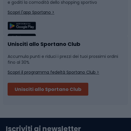
e goditi la comodità dello shopping sportivo
Corsa
Snowboard
Scopri l'app Sportano >
Sport di squadra
Camminata nordica
Caschi da ciclismo
Nuoto
Unisciti allo Sportano Club
Accumula punti e riduci i prezzi dei tuoi prossimi ordini
Skitouring
Pattinaggio
fino al 30%
Scopri il programma fedeltà Sportano Club >
Sci
Pesca
Unisciti allo Sportano Club
Campeggio
Accessori per biciclette
Abbigliamento da escursionismo
Componenti per biciclette
Iscriviti ai newsletter