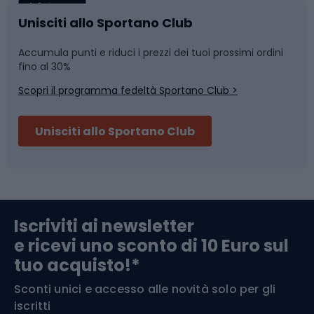
Caschi da ciclismo
Nuoto
Unisciti allo Sportano Club
Accumula punti e riduci i prezzi dei tuoi prossimi ordini
Skitouring
Pattinaggio
fino al 30%
Scopri il programma fedeltà Sportano Club >
Sci
Pesca
Unisciti allo Sportano Club
Campeggio
Accessori per biciclette
Abbigliamento da escursionismo
Componenti per biciclette
Iscriviti ai newsletter
e ricevi uno sconto di 10 Euro sul
Arrampicata
tuo acquisto!*
Sconti unici e accesso alle novità solo per gli
Medicina dello sport
iscritti