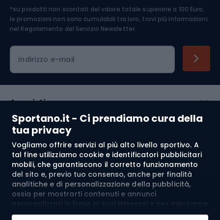
*su prodotti non scontati del valore totale superiore a 100 Euro,
Abbigliamento ciclistico
le promozioni non sono cumulabili tra loro, trovi più informazioni
nel
Regolamento del Servizio Newsletter.
Indirizzo e-mail
Acquisti
Sportano.it - Ci prendiamo cura della
Servizio clienti
tua privacy
Vogliamo offrire servizi al più alto livello sportivo. A
Regolamento
tal fine utilizziamo cookie e identificatori pubblicitari
mobili, che garantiscono il corretto funzionamento
Chi siamo
del sito e, previo tuo consenso, anche per finalità
analitiche e di personalizzazione della pubblicità,
ossia per mostrarti contenuti e annunci
personalizzati in base ai tuoi interessi e per misurarne
Spedizione a:
IT
l’efficacia. I cookie e gli identificatori pubblicitari