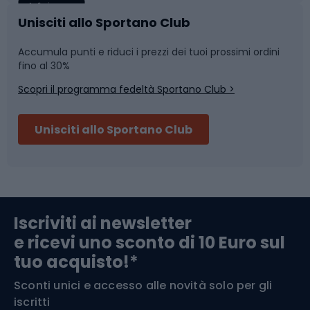
Caschi da ciclismo
Nuoto
Unisciti allo Sportano Club
Accumula punti e riduci i prezzi dei tuoi prossimi ordini
Skitouring
Pattinaggio
fino al 30%
Scopri il programma fedeltà Sportano Club >
Sci
Pesca
Unisciti allo Sportano Club
Campeggio
Accessori per biciclette
Abbigliamento da escursionismo
Componenti per biciclette
Iscriviti ai newsletter
e ricevi uno sconto di 10 Euro sul
Arrampicata
tuo acquisto!*
Sconti unici e accesso alle novità solo per gli
Medicina dello sport
iscritti