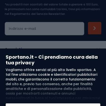
*su prodotti non scontati del valore totale superiore a 100 Euro,
Abbigliamento ciclistico
le promozioni non sono cumulabili tra loro, trovi più informazioni
nel
Regolamento del Servizio Newsletter.
Indirizzo e-mail
Acquisti
Sportano.it - Ci prendiamo cura della
Servizio clienti
tua privacy
Vogliamo offrire servizi al più alto livello sportivo. A
Regolamento
tal fine utilizziamo cookie e identificatori pubblicitari
mobili, che garantiscono il corretto funzionamento
Chi siamo
del sito e, previo tuo consenso, anche per finalità
analitiche e di personalizzazione della pubblicità,
ossia per mostrarti contenuti e annunci
personalizzati in base ai tuoi interessi e per misurarne
Spedizione a:
IT
l’efficacia. I cookie e gli identificatori pubblicitari