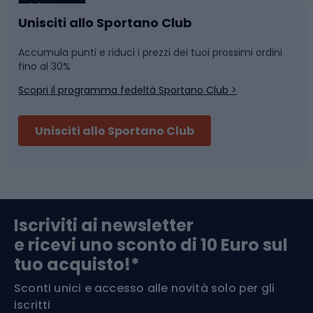
Caschi da ciclismo
Nuoto
Unisciti allo Sportano Club
Accumula punti e riduci i prezzi dei tuoi prossimi ordini
Skitouring
Pattinaggio
fino al 30%
Scopri il programma fedeltà Sportano Club >
Sci
Pesca
Unisciti allo Sportano Club
Campeggio
Accessori per biciclette
Abbigliamento da escursionismo
Componenti per biciclette
Iscriviti ai newsletter
e ricevi uno sconto di 10 Euro sul
Arrampicata
tuo acquisto!*
Sconti unici e accesso alle novità solo per gli
Medicina dello sport
iscritti