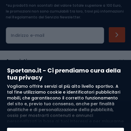
*su prodotti non scontati del valore totale superiore a 100 Euro,
Abbigliamento ciclistico
le promozioni non sono cumulabili tra loro, trovi più informazioni
nel
Regolamento del Servizio Newsletter.
Indirizzo e-mail
Acquisti
Sportano.it - Ci prendiamo cura della
Servizio clienti
tua privacy
Vogliamo offrire servizi al più alto livello sportivo. A
Regolamento
tal fine utilizziamo cookie e identificatori pubblicitari
mobili, che garantiscono il corretto funzionamento
Chi siamo
del sito e, previo tuo consenso, anche per finalità
analitiche e di personalizzazione della pubblicità,
ossia per mostrarti contenuti e annunci
personalizzati in base ai tuoi interessi e per misurarne
Spedizione a:
IT
l’efficacia. I cookie e gli identificatori pubblicitari