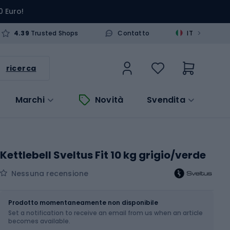
0 Euro!
>
4.39
Trusted Shops
Contatto
IT
ricerca
Marchi
Novità
Svendita
Kettlebell Sveltus Fit 10 kg grigio/verde
Nessuna recensione
Dimensione
10 kg
Prodotto momentaneamente non disponibile
Set a notification to receive an email from us when an article
becomes available.