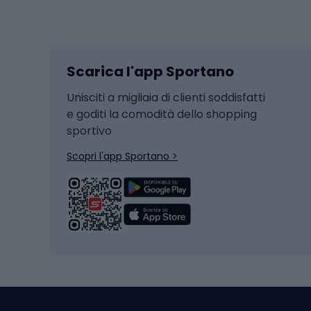
Sport invernali
Casc
Sci
Caschi
Scarica l'app Sportano
Sci di fondo
Casch
Hockey
Casch
Unisciti a migliaia di clienti soddisfatti
e goditi la comodità dello shopping
Snowboard
sportivo
Skit
Skitouring
Scopri l'app Sportano >
Pattini da ghiaccio
Sci da
Scarpo
Biciclette
Baston
Biciclette elettriche
Abbig
Biciclette da MTB
Sci
Biciclette da strada
Biciclette da trekking