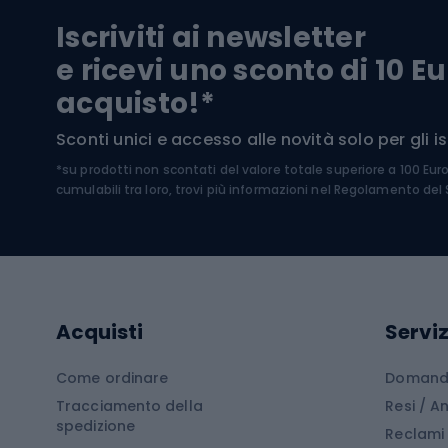
Pantal
Iscriviti ai newsletter
Biciclette da ghiaia
Scarpo
e ricevi uno sconto di 10 Eu
Biciclette per bambini
Occhia
acquisto!*
Sci di
Sport acquatici
Sconti unici e accesso alle novità solo per gli isc
Sci pe
*su prodotti non scontati del valore totale superiore a 100 Eur
Costumi da bagno
Caschi
cumulabili tra loro, trovi più informazioni nel
Regolamento del S
Kayak
Abbig
Gommoni
Cam
Tavole SUP
Mute in neoprene
Acces
Acquisti
Serviz
Cucin
Calzature da escursionismo
Come ordinare
Domande
Tracciamento della
Resi / 
Stivali da trekking
Mobil
spedizione
Reclami