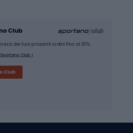
Pesca
mento
Pesca alla carpa
ano Club
Pesca al siluro
hette
Pesca a spinning
rezzi dei tuoi prossimi ordini fino al 30%
Pesca con galleggiante
 Sportano Club >
Pesca al feeder di fondo
no Club
Accessori per biciclette
Occhiali da ciclismo
is
Borse da ciclismo
Luci per biciclette
mo
Sedili per cicli
Serrature per biciclette