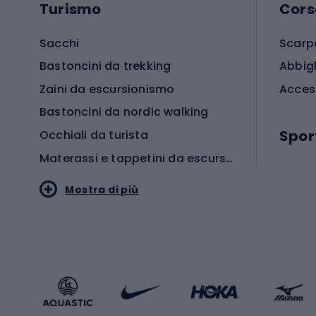
Turismo
Cors
Sacchi
Scarp
Bastoncini da trekking
Abbig
Zaini da escursionismo
Acces
Bastoncini da nordic walking
Spor
Occhiali da turista
Materassi e tappetini da escursionismo
Scarp
Mostra di più
Pallon
Stile sportivo
Scarp
Abbigliamento sportivo
Porte 
Calzature sportive
Abbig
Accessori Sportstyle
Abbig