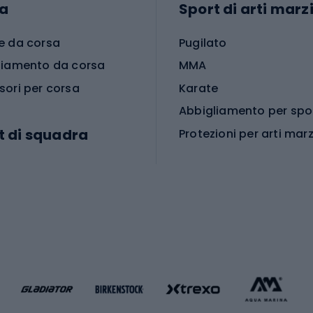
a
Sport di arti marzi
e da corsa
Pugilato
liamento da corsa
MMA
sori per corsa
Karate
t di squadra
Protezioni per arti marz
Accessori per arti marz
e da calcio
i da calcio
Palestra e fitness
e da pallamano
da calcio
Attrezzature per fitnes
liamento da calcio
liamento da basket
Yoga
Abbigliamento fitness