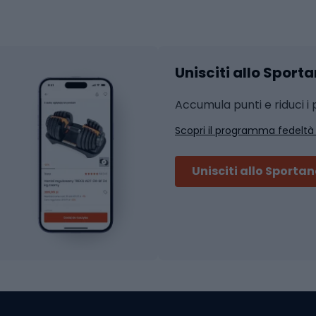
hi da ciclismo
Calzature fitness
Accessori per l'allena
 integrali
Unisciti allo Sport
i da strada
Sport con le racc
i MTB
Accumula punti e riduci i p
Squash
Scopri il programma fedeltà
ouring
Badminton
Ping pong
Unisciti allo Sporta
 sci alpinismo
Tennis
ni da sci alpinismo
Padel
cini da sci alpinismo
Abbigliamento da tenn
liamento da skitouring
Scarpe da ciclis
Scarponi da MTB