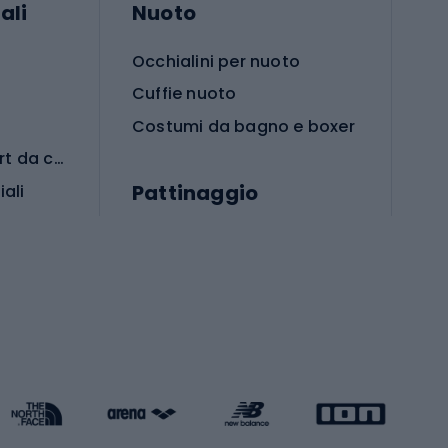
ali
Nuoto
Occhialini per nuoto
Cuffie nuoto
Costumi da bagno e boxer
Abbigliamento per sport da combattimento
Pattinaggio
iali
iali
Monopattini
Pattini a rotelle
Pattini in linea
s cardio
Skateboard
Attrezzature per l'allenamento della forza
Protezioni per pattinaggio
Caschi da pattinaggio