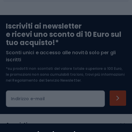
Abbigliamento da escursionismo
Componenti per biciclette
Iscriviti ai newsletter
e ricevi uno sconto di 10 Euro sul
Arrampicata
tuo acquisto!*
Sconti unici e accesso alle novità solo per gli
Medicina dello sport
iscritti
*su prodotti non scontati del valore totale superiore a 100 Euro,
Abbigliamento ciclistico
le promozioni non sono cumulabili tra loro, trovi più informazioni
nel
Regolamento del Servizio Newsletter.
Indirizzo e-mail
Acquisti