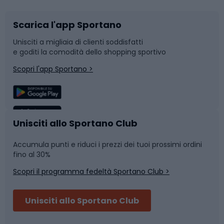
Scarica l'app Sportano
Bushcraft
Slitte e slittini
Unisciti a migliaia di clienti soddisfatti
e goditi la comodità dello shopping sportivo
Corsa
Snowboard
Scopri l'app Sportano >
Sport di squadra
Camminata nordica
Caschi da ciclismo
Nuoto
Unisciti allo Sportano Club
Accumula punti e riduci i prezzi dei tuoi prossimi ordini
Skitouring
Pattinaggio
fino al 30%
Scopri il programma fedeltà Sportano Club >
Sci
Pesca
Unisciti allo Sportano Club
Campeggio
Accessori per biciclette