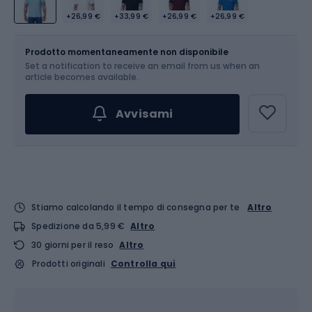
+26,99 €
+33,99 €
+26,99 €
+26,99 €
Dimensione
Tabella delle taglie
Prodotto momentaneamente non disponibile
Set a notification to receive an email from us when an
Scegli un'opzione...
article becomes available.
Avvisami
Stiamo calcolando il tempo di consegna per te
Altro
Spedizione da 5,99 €
Altro
30 giorni per il reso
Altro
Prodotti originali
Controlla qui