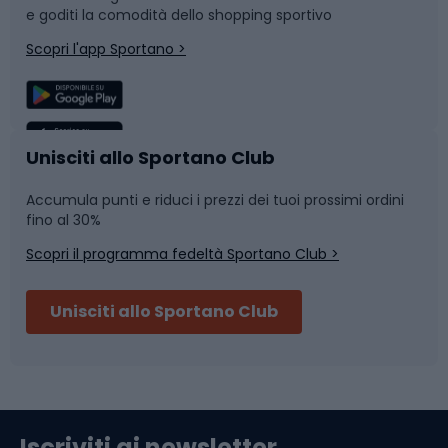
e goditi la comodità dello shopping sportivo
Corsa
Snowboard
Scopri l'app Sportano >
Sport di squadra
Camminata nordica
Caschi da ciclismo
Nuoto
Unisciti allo Sportano Club
Accumula punti e riduci i prezzi dei tuoi prossimi ordini
Skitouring
Pattinaggio
fino al 30%
Scopri il programma fedeltà Sportano Club >
Sci
Pesca
Unisciti allo Sportano Club
Campeggio
Accessori per biciclette
Abbigliamento da escursionismo
Componenti per biciclette
Iscriviti ai newsletter