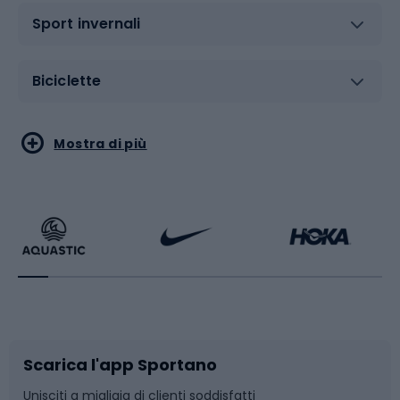
Sport invernali
Biciclette
Sport acquatici
Sport di arti marziali
Mostra di più
Calzature da escursionismo
Palestra e fitness
Bikepacking
Sport con le racchette
Corsa orientamento
Scarpe da ciclismo
Scarica l'app Sportano
Bushcraft
Slitte e slittini
Unisciti a migliaia di clienti soddisfatti