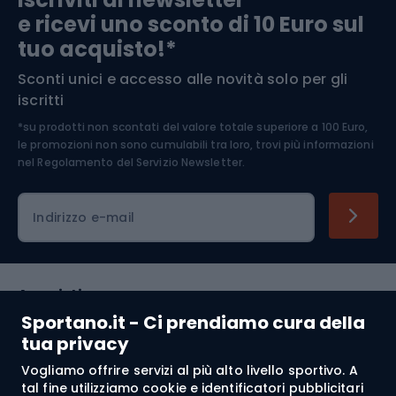
e ricevi uno sconto di 10 Euro sul
Arrampicata
tuo acquisto!*
Sconti unici e accesso alle novità solo per gli
Medicina dello sport
iscritti
*su prodotti non scontati del valore totale superiore a 100 Euro,
Abbigliamento ciclistico
le promozioni non sono cumulabili tra loro, trovi più informazioni
nel
Regolamento del Servizio Newsletter.
Indirizzo e-mail
Acquisti
Sportano.it - Ci prendiamo cura della
Servizio clienti
tua privacy
Vogliamo offrire servizi al più alto livello sportivo. A
Regolamento
tal fine utilizziamo cookie e identificatori pubblicitari