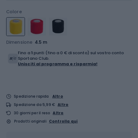
Colore
Dimensione
4.5 m
Fino a
1
punti (fino a 0 € di sconto) sul vostro conto
Sportano Club.
Unisciti al programma e risparmia!
Spedizione rapida
Altro
Spedizione da 5,99 €
Altro
30 giorni per il reso
Altro
Prodotti originali
Controlla qui