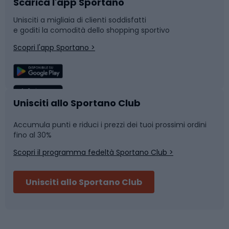
Scarica l'app Sportano
Bushcraft
Slitte e slittini
Unisciti a migliaia di clienti soddisfatti
e goditi la comodità dello shopping sportivo
Corsa
Snowboard
Scopri l'app Sportano >
Sport di squadra
Camminata nordica
Caschi da ciclismo
Nuoto
Unisciti allo Sportano Club
Accumula punti e riduci i prezzi dei tuoi prossimi ordini
Skitouring
Pattinaggio
fino al 30%
Scopri il programma fedeltà Sportano Club >
Sci
Pesca
Unisciti allo Sportano Club
Campeggio
Accessori per biciclette