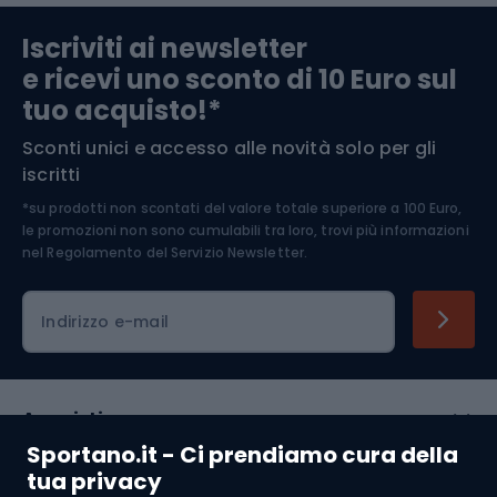
Abbigliamento da escursionismo
Componenti per biciclette
Iscriviti ai newsletter
e ricevi uno sconto di 10 Euro sul
Arrampicata
tuo acquisto!*
Sconti unici e accesso alle novità solo per gli
Medicina dello sport
iscritti
*su prodotti non scontati del valore totale superiore a 100 Euro,
Abbigliamento ciclistico
le promozioni non sono cumulabili tra loro, trovi più informazioni
nel
Regolamento del Servizio Newsletter.
Indirizzo e-mail
Acquisti
Sportano.it - Ci prendiamo cura della
Servizio clienti
tua privacy