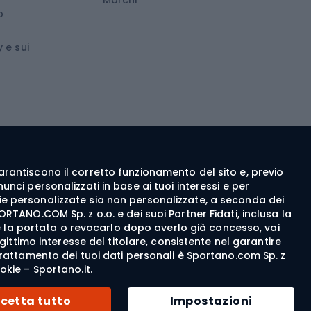
o
wboard
Medicina dello sport
 e sui
ca
Abbigliamento ciclistico
 walking
c walking
Guanti da ciclismo
ng
Pantaloncini da ciclismo
e garantiscono il corretto funzionamento del sito e, previo
Maglie da ciclismo
nci personalizzati in base ai tuoi interessi e per
Pantaloni da ciclismo
itarie personalizzate sia non personalizzate, a seconda dei
ORTANO.COM Sp. z o.o. e dei suoi Partner Fidati, inclusa la
Giacche da bicicletta
rne la portata o revocarlo dopo averlo già concesso, vai
egittimo interesse del titolare, consistente nel garantire
Felpe da ciclismo
del trattamento dei tuoi dati personali è Sportano.com Sp. z
Cappellini per biciclette
okie – Sportano.it
.
© 2026 Sportano
cetta tutto
Impostazioni