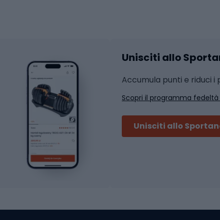
Abbigliamento fitness
hi da ciclismo
Calzature fitness
Accessori per l'allena
 integrali
Unisciti allo Sport
i da strada
Sport con le racc
i MTB
Accumula punti e riduci i p
Squash
Scopri il programma fedeltà
ouring
Badminton
Ping pong
Unisciti allo Sporta
 sci alpinismo
Tennis
ni da sci alpinismo
Padel
cini da sci alpinismo
Abbigliamento da tenn
liamento da skitouring
Scarpe da ciclis