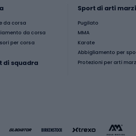
a
Sport di arti marzi
e da corsa
Pugilato
liamento da corsa
MMA
sori per corsa
Karate
t di squadra
Protezioni per arti marz
Accessori per arti marz
e da calcio
i da calcio
Palestra e fitness
e da pallamano
da calcio
Attrezzature per fitnes
liamento da calcio
liamento da basket
Yoga