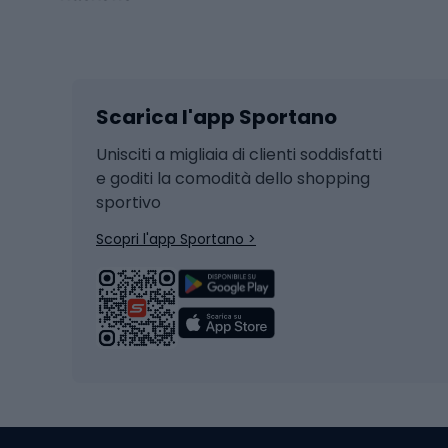
Sport invernali
Casc
Sci
Caschi
Scarica l'app Sportano
Sci di fondo
Casch
Hockey
Casch
Unisciti a migliaia di clienti soddisfatti
e goditi la comodità dello shopping
Snowboard
sportivo
Skit
Skitouring
Scopri l'app Sportano >
Pattini da ghiaccio
Sci da
Scarpo
Biciclette
Baston
Biciclette elettriche
Abbig
Biciclette da MTB
Sci
Biciclette da strada