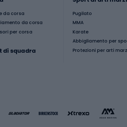
e da corsa
Pugilato
liamento da corsa
MMA
sori per corsa
Karate
t di squadra
Protezioni per arti marz
Accessori per arti marz
e da calcio
i da calcio
Palestra e fitness
e da pallamano
da calcio
Attrezzature per fitnes
liamento da calcio
liamento da basket
Yoga
Abbigliamento fitness