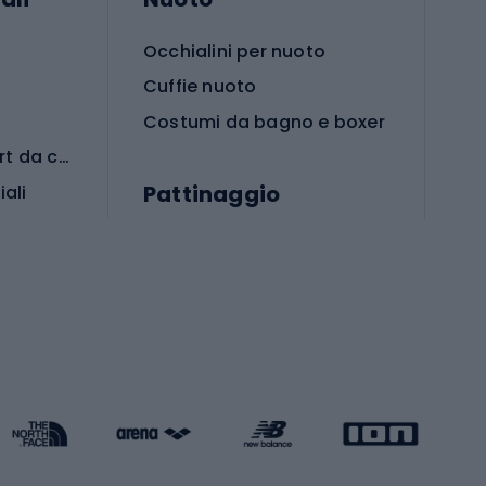
Occhialini per nuoto
Cuffie nuoto
Costumi da bagno e boxer
Abbigliamento per sport da combattimento
Pattinaggio
iali
iali
Monopattini
Pattini a rotelle
Pattini in linea
s cardio
Skateboard
Attrezzature per l'allenamento della forza
Protezioni per pattinaggio
Caschi da pattinaggio