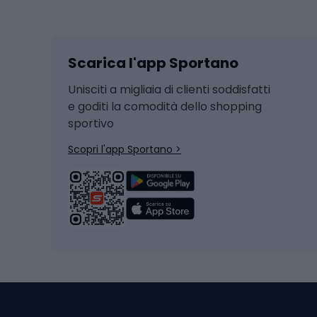
Sport invernali
Casc
Sci
Caschi
Scarica l'app Sportano
Sci di fondo
Casch
Hockey
Casch
Unisciti a migliaia di clienti soddisfatti
e goditi la comodità dello shopping
Snowboard
sportivo
Skit
Skitouring
Scopri l'app Sportano >
Pattini da ghiaccio
Sci da
Scarpo
Biciclette
Baston
Biciclette elettriche
Abbig
Biciclette da MTB
Sci
Biciclette da strada
Biciclette da trekking