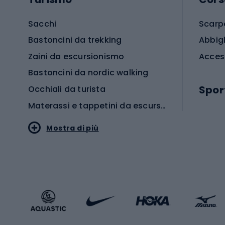
Sacchi
Scarp
Bastoncini da trekking
Abbig
Zaini da escursionismo
Acces
Bastoncini da nordic walking
Spor
Occhiali da turista
Materassi e tappetini da escursionismo
Scarp
Mostra di più
Pallon
Stile sportivo
Scarp
Abbigliamento sportivo
Porte 
Calzature sportive
Abbig
Accessori Sportstyle
Abbig