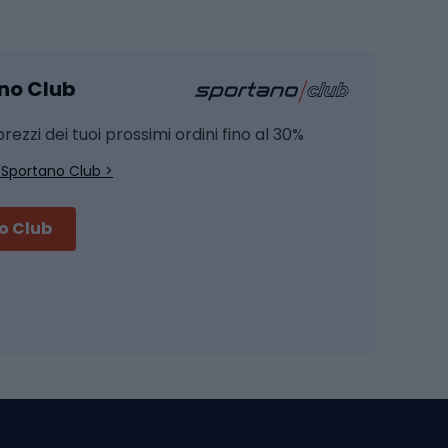
Pesca
mento
Pesca alla carpa
ano Club
Pesca al siluro
hette
Pesca a spinning
rezzi dei tuoi prossimi ordini fino al 30%
Pesca con galleggiante
 Sportano Club >
Pesca al feeder di fondo
no Club
Accessori per biciclette
Occhiali da ciclismo
is
Borse da ciclismo
Luci per biciclette
mo
Sedili per cicli
Serrature per biciclette