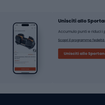
hi da ciclismo
Calzature fitness
Accessori per l'allena
 integrali
Unisciti allo Sport
i da strada
Sport con le racc
i MTB
Accumula punti e riduci i p
Squash
Scopri il programma fedeltà
ouring
Badminton
Ping pong
Unisciti allo Sporta
 sci alpinismo
Tennis
ni da sci alpinismo
Padel
cini da sci alpinismo
Abbigliamento da tenn
liamento da skitouring
Scarpe da ciclis
Scarponi da MTB