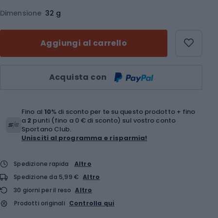
Dimensione
32 g
Aggiungi al carrello
Quantità
Acquista con
Fino al
10
% di sconto per te su questo prodotto + fino
a
2
punti (fino a 0 € di sconto) sul vostro conto
Sportano Club.
Unisciti al programma e risparmia!
Spedizione rapida
Altro
Spedizione da 5,99 €
Altro
30 giorni per il reso
Altro
Prodotti originali
Controlla qui