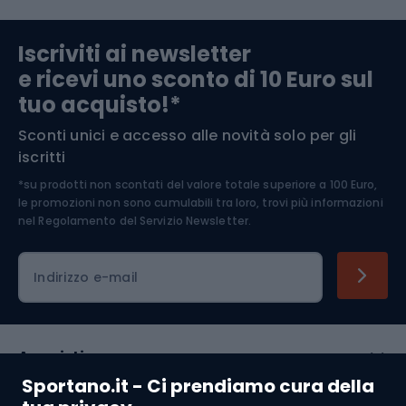
Abbigliamento da escursionismo
Componenti per biciclette
Iscriviti ai newsletter
e ricevi uno sconto di 10 Euro sul
Arrampicata
tuo acquisto!*
Sconti unici e accesso alle novità solo per gli
Medicina dello sport
iscritti
*su prodotti non scontati del valore totale superiore a 100 Euro,
Abbigliamento ciclistico
le promozioni non sono cumulabili tra loro, trovi più informazioni
nel
Regolamento del Servizio Newsletter.
Indirizzo e-mail
Acquisti
Sportano.it - Ci prendiamo cura della
Servizio clienti