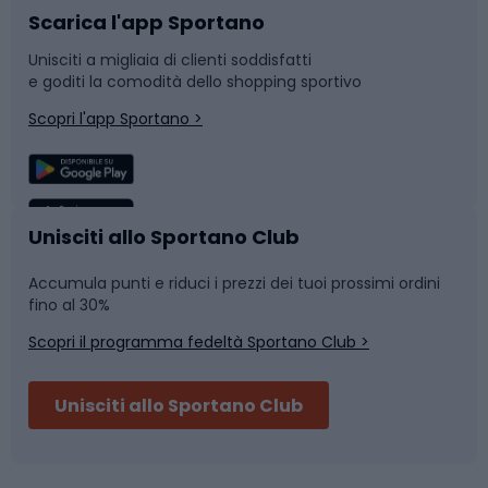
Scarica l'app Sportano
Bushcraft
Slitte e slittini
Unisciti a migliaia di clienti soddisfatti
e goditi la comodità dello shopping sportivo
Corsa
Snowboard
Scopri l'app Sportano >
Sport di squadra
Camminata nordica
Caschi da ciclismo
Nuoto
Unisciti allo Sportano Club
Accumula punti e riduci i prezzi dei tuoi prossimi ordini
Skitouring
Pattinaggio
fino al 30%
Scopri il programma fedeltà Sportano Club >
Sci
Pesca
Unisciti allo Sportano Club
Campeggio
Accessori per biciclette