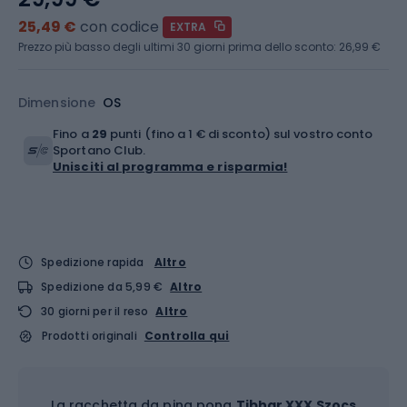
25,49 €
con codice
EXTRA
Prezzo più basso degli ultimi 30 giorni prima dello sconto:
26,99 €
Dimensione
OS
Fino a
29
punti (fino a 1 € di sconto) sul vostro conto
Sportano Club.
Unisciti al programma e risparmia!
Spedizione rapida
Altro
Spedizione da 5,99 €
Altro
30 giorni per il reso
Altro
Prodotti originali
Controlla qui
La racchetta da ping pong
Tibhar XXX Szocs