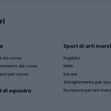
ri
a
Sport di arti marzi
e da corsa
Pugilato
liamento da corsa
MMA
sori per corsa
Karate
t di squadra
Protezioni per arti marz
Accessori per arti marz
e da calcio
i da calcio