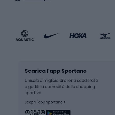
Stile sportivo
Scarp
Abbigliamento sportivo
Porte 
Calzature sportive
Abbig
Accessori Sportstyle
Abbig
Sport invernali
Casc
Sci
Caschi
Scarica l'app Sportano
Sci di fondo
Casch
Hockey
Casch
Unisciti a migliaia di clienti soddisfatti
e goditi la comodità dello shopping
Snowboard
sportivo
Skit
Skitouring
Scopri l'app Sportano >
Pattini da ghiaccio
Sci da