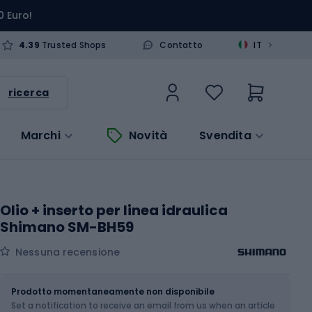
0 Euro!
>
4.39
Trusted Shops
Contatto
IT
ricerca
Marchi
Novità
Svendita
Olio + inserto per linea idraulica
Shimano SM-BH59
Nessuna recensione
Dimensione
OS
Prodotto momentaneamente non disponibile
Set a notification to receive an email from us when an article