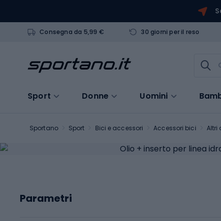
S
Consegna da 5,99 €
30 giorni per il reso
Sport
Donne
Uomini
Bamb
Sportano
Sport
Bici e accessori
Accessori bici
Altri
Parametri