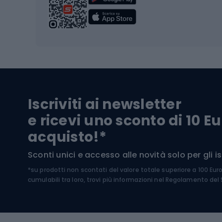
Scarpo
Biciclette
Baston
Biciclette elettriche
Abbig
Biciclette da MTB
Sci
Biciclette da strada
Biciclette da trekking
Pantal
Iscriviti ai newsletter
Biciclette da ghiaia
Scarpo
e ricevi uno sconto di 10 Eu
Biciclette per bambini
Occhia
acquisto!*
Sci di
Sport acquatici
Sconti unici e accesso alle novità solo per gli isc
Sci pe
*su prodotti non scontati del valore totale superiore a 100 Eur
Costumi da bagno
Caschi
cumulabili tra loro, trovi più informazioni nel
Regolamento del S
Kayak
Abbig
Gommoni