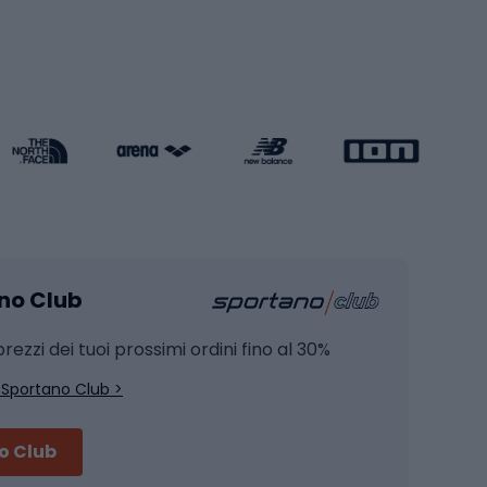
Pattini in linea
s cardio
Skateboard
Attrezzature per l'allenamento della forza
Protezioni per pattinaggio
Caschi da pattinaggio
Pesca
mento
Pesca alla carpa
ano Club
Pesca al siluro
hette
Pesca a spinning
rezzi dei tuoi prossimi ordini fino al 30%
Pesca con galleggiante
 Sportano Club >
Pesca al feeder di fondo
no Club
Accessori per biciclette