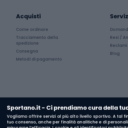
Cam
Tavole SUP
Mute in neoprene
Acces
Acquisti
Serviz
Cucin
Calzature da escursionismo
Come ordinare
Domande
Tracciamento della
Resi / 
Stivali da trekking
Mobil
spedizione
Reclami
Consegna
Scarponi da montagna
Tende 
Blog
Metodi di pagamento
Scarponi da trekking
Bikepacking
Giacc
Pantal
Corsa orientamento
Pantal
Sportano.it - Ci prendiamo cura della tu
Giacch
Vogliamo offrire servizi al più alto livello sportivo. A tal
Pantal
tuo consenso, anche per finalità analitiche e di personali
Bushcraft
misurarne l’efficacia. I cookie e gli identificatori pubblic