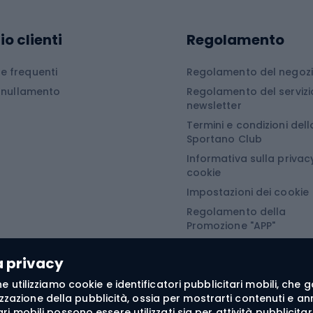
peggio
Snowboard
sori da campeggio
io clienti
Regolamento
a da campeggio
Tavole da snowboard
 frequenti
Regolamento del negoz
Miegmaišiai, kilimėliai ir kempingo čiužiniai
Scarponi da snowboar
Annullamento
Regolamento del servizi
i da campeggio
Attacchi da snowboar
newsletter
Termini e condizioni dell
turistiche
Abbigliamento da sno
Sportano Club
Informativa sulla privacy
Abbigliamento da escursionismo
Camminata nordi
cookie
Impostazioni dei cookie
he da pioggia
Accessori per il nordic
Regolamento della
Promozione "APP"
oni softshell
Bastoncini per il Nordi
Regolamento della
oni da trekking
Guanti da nordic walki
Promozione "SECRET"
a privacy
e softshell
 fine utilizziamo cookie e identificatori pubblicitari mobili, ch
oncini da trekking
zzazione della pubblicità, ossia per mostrarti contenuti e annu
itari mobili possono essere utilizzati sia per attività pubblic