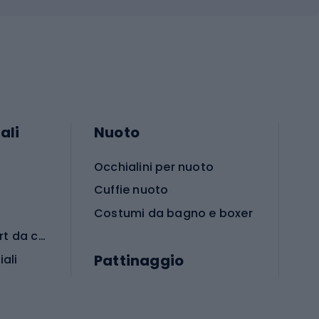
ali
Nuoto
Occhialini per nuoto
Cuffie nuoto
Costumi da bagno e boxer
Abbigliamento per sport da combattimento
Pattinaggio
iali
iali
Monopattini
Pattini a rotelle