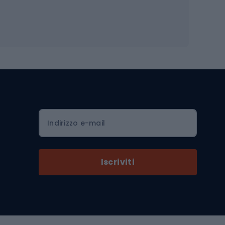
Occhiali da ciclismo
is
Borse da ciclismo
Luci per biciclette
mo
Sedili per cicli
Serrature per biciclette
Scarpe da ciclismo con plateau
Zaini da ciclismo
Indirizzo e-mail
Componenti per biciclette
Selle per biciclette
Iscriviti
Pedali da bicicletta
Ruote di bicicletta