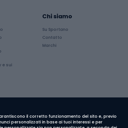
Arrampicata
Abbigliamento da arrampicata
Chi siamo
Scarpe da arrampicata
io
Su Sportano
d
Attrezzature da arrampicata
o
Contatto
d
Attrezzature da arrampicata invernale
Marchi
o
wboard
Medicina dello sport
 e sui
ca
Abbigliamento ciclistico
 walking
c walking
Guanti da ciclismo
ng
Pantaloncini da ciclismo
e garantiscono il corretto funzionamento del sito e, previo
Maglie da ciclismo
nci personalizzati in base ai tuoi interessi e per
Pantaloni da ciclismo
itarie personalizzate sia non personalizzate, a seconda dei