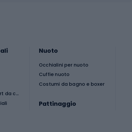
ali
Nuoto
Occhialini per nuoto
Cuffie nuoto
Costumi da bagno e boxer
Abbigliamento per sport da combattimento
Pattinaggio
iali
iali
Monopattini
Pattini a rotelle