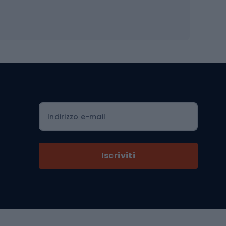
Occhiali da ciclismo
is
Borse da ciclismo
Luci per biciclette
mo
Sedili per cicli
Serrature per biciclette
Scarpe da ciclismo con plateau
Zaini da ciclismo
Indirizzo e-mail
Componenti per biciclette
Selle per biciclette
Iscriviti
Pedali da bicicletta
Ruote di bicicletta
Arrampicata