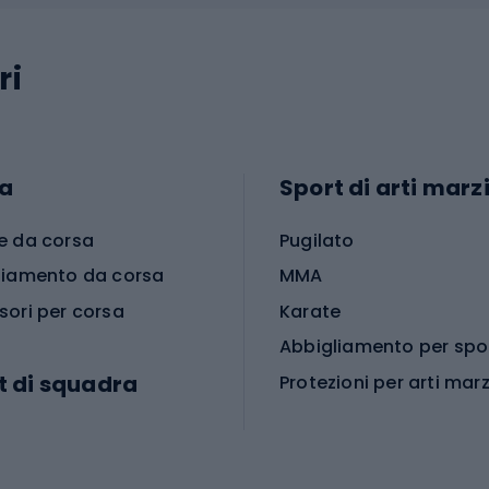
ri
a
Sport di arti marzi
e da corsa
Pugilato
liamento da corsa
MMA
sori per corsa
Karate
t di squadra
Protezioni per arti marz
Accessori per arti marz
e da calcio
i da calcio