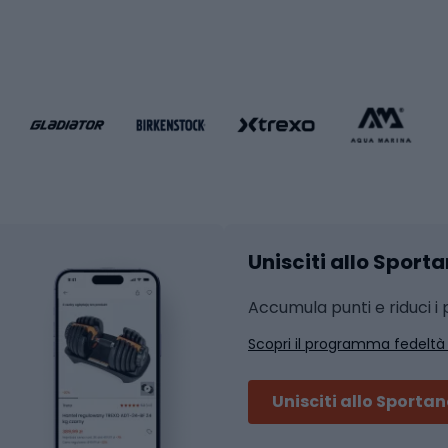
Palestra e fitness
e da pallamano
da calcio
Attrezzature per fitnes
liamento da calcio
liamento da basket
Yoga
Abbigliamento fitness
hi da ciclismo
Calzature fitness
Accessori per l'allena
 integrali
Unisciti allo Sport
i da strada
Sport con le racc
i MTB
Accumula punti e riduci i p
Squash
Scopri il programma fedeltà
ouring
Badminton
Ping pong
Unisciti allo Sporta
 sci alpinismo
Tennis
ni da sci alpinismo