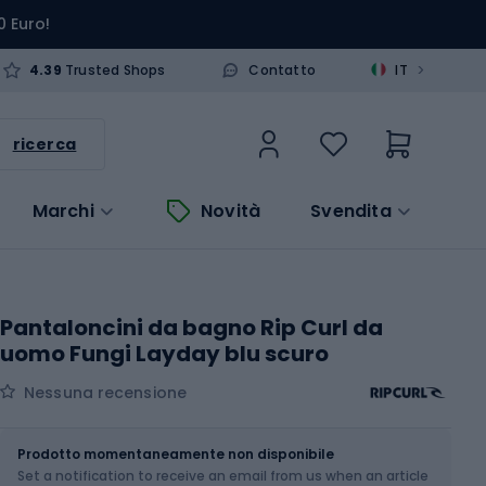
0 Euro!
>
4.39
Trusted Shops
Contatto
IT
ricerca
Marchi
Novità
Svendita
Pantaloncini da bagno Rip Curl da
uomo Fungi Layday blu scuro
Nessuna recensione
Dimensione
Tabella delle taglie
Prodotto momentaneamente non disponibile
Set a notification to receive an email from us when an article