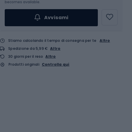
Scegli un'opzione...
becomes available.
Avvisami
Stiamo calcolando il tempo di consegna per te
Altro
Spedizione da 5,99 €
Altro
30 giorni per il reso
Altro
Prodotti originali
Controlla qui