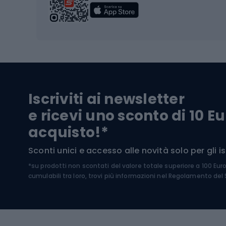
Biciclette
Baston
Biciclette elettriche
Abbig
Biciclette da MTB
Sci
Biciclette da strada
Biciclette da trekking
Pantal
Iscriviti ai newsletter
Biciclette da ghiaia
Scarpo
e ricevi uno sconto di 10 Eu
Biciclette per bambini
Occhia
acquisto!*
Sci di
Sport acquatici
Sconti unici e accesso alle novità solo per gli isc
Sci pe
*su prodotti non scontati del valore totale superiore a 100 Eur
Costumi da bagno
Caschi
cumulabili tra loro, trovi più informazioni nel
Regolamento del S
Kayak
Abbig
Gommoni
Cam
Tavole SUP