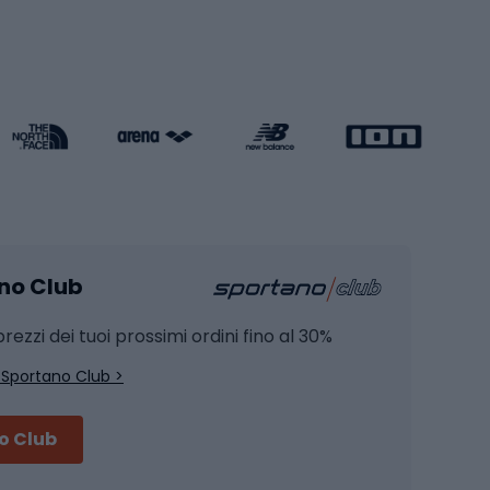
Pattini in linea
s cardio
Skateboard
Attrezzature per l'allenamento della forza
Protezioni per pattinaggio
Caschi da pattinaggio
Pesca
mento
Pesca alla carpa
ano Club
Pesca al siluro
hette
Pesca a spinning
rezzi dei tuoi prossimi ordini fino al 30%
Pesca con galleggiante
 Sportano Club >
Pesca al feeder di fondo
no Club
Accessori per biciclette