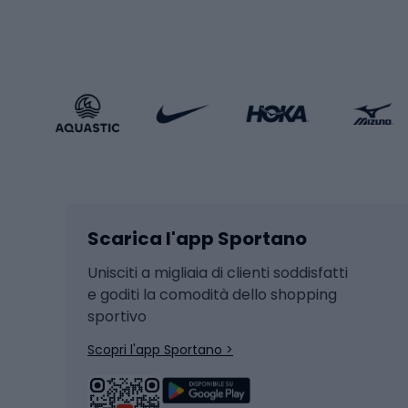
Stile sportivo
Scarp
Abbigliamento sportivo
Porte 
Calzature sportive
Abbig
Accessori Sportstyle
Abbig
Sport invernali
Casc
Sci
Caschi
Scarica l'app Sportano
Sci di fondo
Casch
Hockey
Casch
Unisciti a migliaia di clienti soddisfatti
e goditi la comodità dello shopping
Snowboard
sportivo
Skit
Skitouring
Scopri l'app Sportano >
Pattini da ghiaccio
Sci da
Scarpo