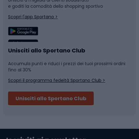
Unisciti a migliaia di clienti soddisfatti
e goditi la comodità dello shopping sportivo
Corsa
Snowboard
Scopri l'app Sportano >
Sport di squadra
Camminata nordica
Caschi da ciclismo
Nuoto
Unisciti allo Sportano Club
Accumula punti e riduci i prezzi dei tuoi prossimi ordini
Skitouring
Pattinaggio
fino al 30%
Scopri il programma fedeltà Sportano Club >
Sci
Pesca
Unisciti allo Sportano Club
Campeggio
Accessori per biciclette
Abbigliamento da escursionismo
Componenti per biciclette