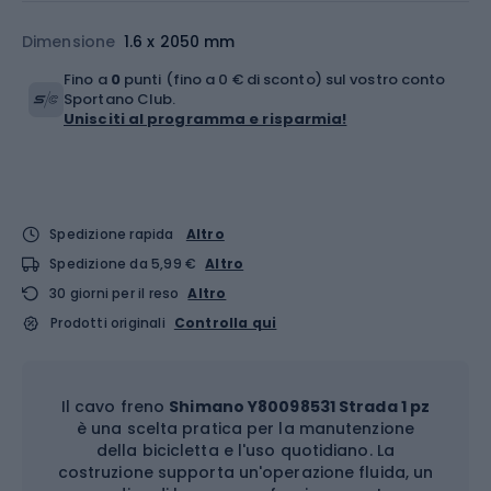
Dimensione
1.6 x 2050 mm
Fino a
0
punti (fino a 0 € di sconto) sul vostro conto
Sportano Club.
Unisciti al programma e risparmia!
Spedizione rapida
Altro
Spedizione da 5,99 €
Altro
30 giorni per il reso
Altro
Prodotti originali
Controlla qui
Il cavo freno
Shimano Y80098531 Strada 1 pz
è una scelta pratica per la manutenzione
della bicicletta e l'uso quotidiano. La
costruzione supporta un'operazione fluida, un