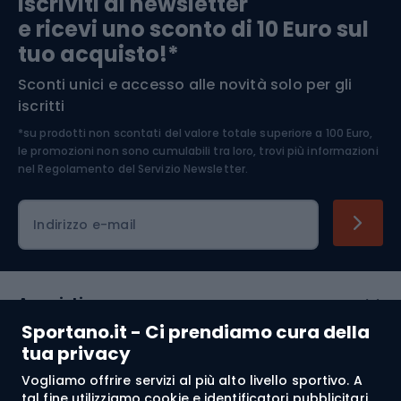
Iscriviti ai newsletter
e ricevi uno sconto di 10 Euro sul
Arrampicata
tuo acquisto!*
Sconti unici e accesso alle novità solo per gli
Medicina dello sport
iscritti
*su prodotti non scontati del valore totale superiore a 100 Euro,
Abbigliamento ciclistico
le promozioni non sono cumulabili tra loro, trovi più informazioni
nel
Regolamento del Servizio Newsletter.
Indirizzo e-mail
Acquisti
Sportano.it - Ci prendiamo cura della
Servizio clienti
tua privacy
Vogliamo offrire servizi al più alto livello sportivo. A
Regolamento
tal fine utilizziamo cookie e identificatori pubblicitari