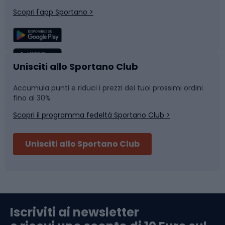
Corsa
Snowboard
Scopri l'app Sportano >
Sport di squadra
Camminata nordica
Caschi da ciclismo
Nuoto
Unisciti allo Sportano Club
Accumula punti e riduci i prezzi dei tuoi prossimi ordini
Skitouring
Pattinaggio
fino al 30%
Scopri il programma fedeltà Sportano Club >
Sci
Pesca
Unisciti allo Sportano Club
Campeggio
Accessori per biciclette
Abbigliamento da escursionismo
Componenti per biciclette
Iscriviti ai newsletter