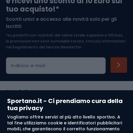
e ricevi uno sconto di 10 Euro sul
Arrampicata
tuo acquisto!*
Sconti unici e accesso alle novità solo per gli
Medicina dello sport
iscritti
*su prodotti non scontati del valore totale superiore a 100 Euro,
Abbigliamento ciclistico
le promozioni non sono cumulabili tra loro, trovi più informazioni
nel
Regolamento del Servizio Newsletter.
Indirizzo e-mail
Acquisti
Sportano.it - Ci prendiamo cura della
Servizio clienti
tua privacy
Vogliamo offrire servizi al più alto livello sportivo. A
Regolamento
tal fine utilizziamo cookie e identificatori pubblicitari
mobili, che garantiscono il corretto funzionamento