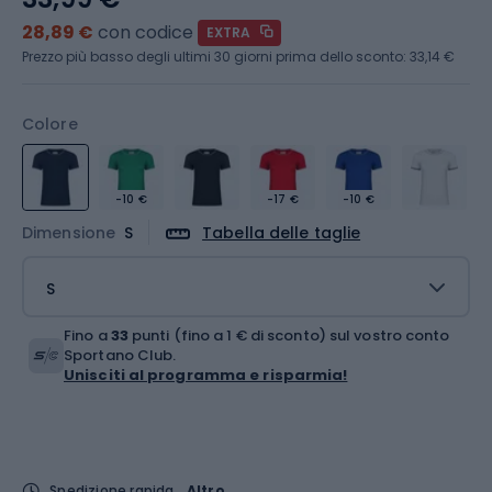
28,89 €
con codice
EXTRA
Prezzo più basso degli ultimi 30 giorni prima dello sconto:
33,14 €
Colore
-10 €
-17 €
-10 €
Dimensione
S
Tabella delle taglie
S
Fino a
33
punti (fino a 1 € di sconto) sul vostro conto
Sportano Club.
Unisciti al programma e risparmia!
Spedizione rapida
Altro