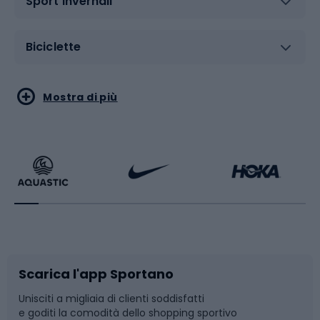
Sport invernali
Biciclette
Sport acquatici
Sport di arti marziali
Mostra di più
Calzature da escursionismo
Palestra e fitness
Bikepacking
Sport con le racchette
Corsa orientamento
Scarpe da ciclismo
Scarica l'app Sportano
Bushcraft
Slitte e slittini
Unisciti a migliaia di clienti soddisfatti
e goditi la comodità dello shopping sportivo