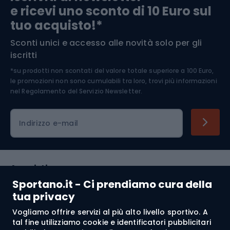
e ricevi uno sconto di 10 Euro sul
Arrampicata
tuo acquisto!*
Sconti unici e accesso alle novità solo per gli
Medicina dello sport
iscritti
*su prodotti non scontati del valore totale superiore a 100 Euro,
Abbigliamento ciclistico
le promozioni non sono cumulabili tra loro, trovi più informazioni
nel
Regolamento del Servizio Newsletter.
Indirizzo e-mail
Acquisti
Sportano.it - Ci prendiamo cura della
Servizio clienti
tua privacy
Vogliamo offrire servizi al più alto livello sportivo. A
Regolamento
tal fine utilizziamo cookie e identificatori pubblicitari