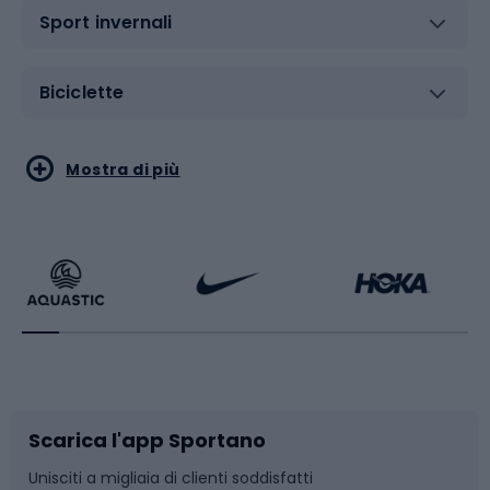
Sport invernali
Biciclette
Sport acquatici
Sport di arti marziali
Mostra di più
Calzature da escursionismo
Palestra e fitness
Bikepacking
Sport con le racchette
Corsa orientamento
Scarpe da ciclismo
Scarica l'app Sportano
Bushcraft
Slitte e slittini
Unisciti a migliaia di clienti soddisfatti