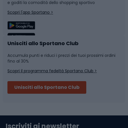
e goditi la comodità dello shopping sportivo
Corsa
Snowboard
Scopri l'app Sportano >
Sport di squadra
Camminata nordica
Caschi da ciclismo
Nuoto
Unisciti allo Sportano Club
Accumula punti e riduci i prezzi dei tuoi prossimi ordini
Skitouring
Pattinaggio
fino al 30%
Scopri il programma fedeltà Sportano Club >
Sci
Pesca
Unisciti allo Sportano Club
Campeggio
Accessori per biciclette
Abbigliamento da escursionismo
Componenti per biciclette
Iscriviti ai newsletter