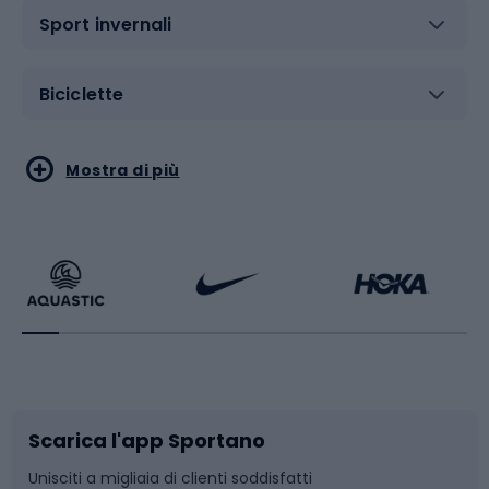
Sport invernali
Biciclette
Sport acquatici
Sport di arti marziali
Mostra di più
Calzature da escursionismo
Palestra e fitness
Bikepacking
Sport con le racchette
Corsa orientamento
Scarpe da ciclismo
Scarica l'app Sportano
Bushcraft
Slitte e slittini
Unisciti a migliaia di clienti soddisfatti