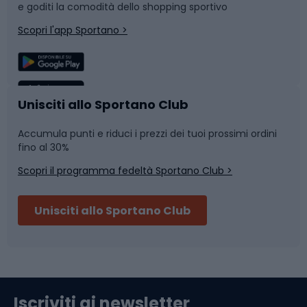
e goditi la comodità dello shopping sportivo
Corsa
Snowboard
Scopri l'app Sportano >
Sport di squadra
Camminata nordica
Caschi da ciclismo
Nuoto
Unisciti allo Sportano Club
Accumula punti e riduci i prezzi dei tuoi prossimi ordini
Skitouring
Pattinaggio
fino al 30%
Scopri il programma fedeltà Sportano Club >
Sci
Pesca
Unisciti allo Sportano Club
Campeggio
Accessori per biciclette
Abbigliamento da escursionismo
Componenti per biciclette
Iscriviti ai newsletter