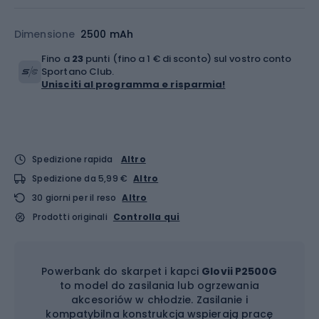
Dimensione
2500 mAh
Fino a
23
punti (fino a 1 € di sconto) sul vostro conto
Sportano Club.
Unisciti al programma e risparmia!
Spedizione rapida
Altro
Spedizione da 5,99 €
Altro
30 giorni per il reso
Altro
Prodotti originali
Controlla qui
Powerbank do skarpet i kapci
Glovii P2500G
to model do zasilania lub ogrzewania
akcesoriów w chłodzie. Zasilanie i
kompatybilna konstrukcja wspierają pracę