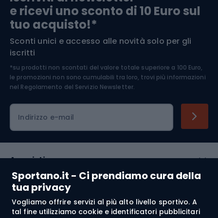
e ricevi uno sconto di 10 Euro sul
Arrampicata
tuo acquisto!*
Sconti unici e accesso alle novità solo per gli
Medicina dello sport
iscritti
*su prodotti non scontati del valore totale superiore a 100 Euro,
Abbigliamento ciclistico
le promozioni non sono cumulabili tra loro, trovi più informazioni
nel
Regolamento del Servizio Newsletter.
Indirizzo e-mail
Acquisti
Sportano.it - Ci prendiamo cura della
Servizio clienti
tua privacy
Vogliamo offrire servizi al più alto livello sportivo. A
Regolamento
tal fine utilizziamo cookie e identificatori pubblicitari