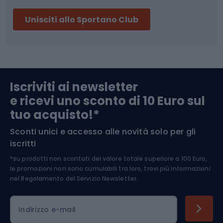
Sci
Pesca
Unisciti allo Sportano Club
Campeggio
Accessori per biciclette
Abbigliamento da escursionismo
Componenti per biciclette
Iscriviti ai newsletter
e ricevi uno sconto di 10 Euro sul
Arrampicata
tuo acquisto!*
Sconti unici e accesso alle novità solo per gli
Medicina dello sport
iscritti
*su prodotti non scontati del valore totale superiore a 100 Euro,
Abbigliamento ciclistico
le promozioni non sono cumulabili tra loro, trovi più informazioni
nel
Regolamento del Servizio Newsletter.
Indirizzo e-mail