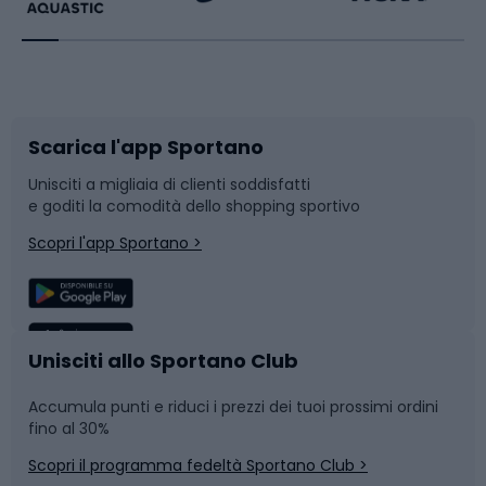
Bikepacking
Sport con le racchette
Corsa orientamento
Scarpe da ciclismo
Scarica l'app Sportano
Bushcraft
Slitte e slittini
Unisciti a migliaia di clienti soddisfatti
e goditi la comodità dello shopping sportivo
Corsa
Snowboard
Scopri l'app Sportano >
Sport di squadra
Camminata nordica
Caschi da ciclismo
Nuoto
Unisciti allo Sportano Club
Accumula punti e riduci i prezzi dei tuoi prossimi ordini
Skitouring
Pattinaggio
fino al 30%
Scopri il programma fedeltà Sportano Club >