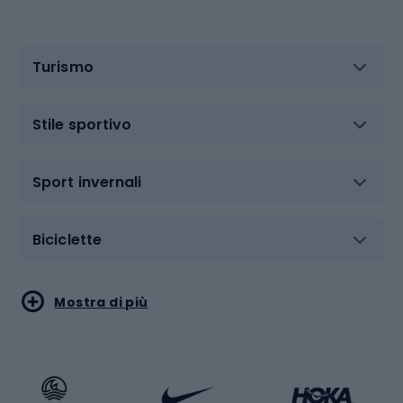
Turismo
Stile sportivo
Sport invernali
Biciclette
Sport acquatici
Sport di arti marziali
Mostra di più
Calzature da escursionismo
Palestra e fitness