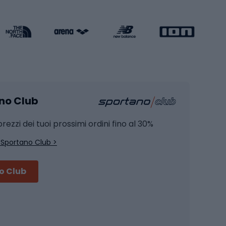
Attrezzature per l'allenamento della forza
Protezioni per pattinaggio
Caschi da pattinaggio
Pesca
mento
Pesca alla carpa
ano Club
Pesca al siluro
hette
Pesca a spinning
rezzi dei tuoi prossimi ordini fino al 30%
Pesca con galleggiante
 Sportano Club >
Pesca al feeder di fondo
no Club
Accessori per biciclette
Occhiali da ciclismo
is
Borse da ciclismo