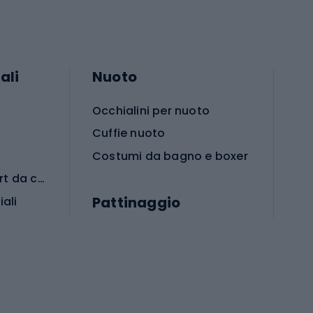
ali
Nuoto
Occhialini per nuoto
Cuffie nuoto
Costumi da bagno e boxer
Abbigliamento per sport da combattimento
Pattinaggio
iali
iali
Monopattini
Pattini a rotelle
Pattini in linea
s cardio
Skateboard