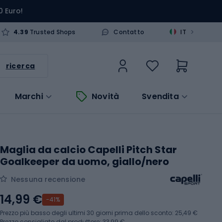
0 Euro!
>
4.39
Trusted Shops
Contatto
IT
ricerca
Marchi
Novità
Svendita
Maglia da calcio Capelli Pitch Star
Goalkeeper da uomo, giallo/nero
Nessuna recensione
14,99 €
-41%
Prezzo più basso degli ultimi 30 giorni prima dello sconto:
25,49 €
Prezzo consigliato dal produttore: 33,99 €