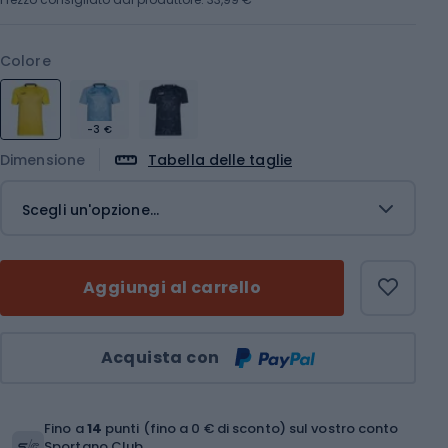
Colore
-3 €
Dimensione
Tabella delle taglie
Scegli un'opzione...
Aggiungi al carrello
Quantità
Acquista con
Fino a
14
punti (fino a 0 € di sconto) sul vostro conto
Sportano Club.