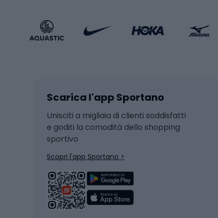
Calzature sportive
Abbig
Accessori Sportstyle
Abbig
Sport invernali
Casc
Sci
Caschi
Scarica l'app Sportano
Sci di fondo
Casch
Hockey
Casch
Unisciti a migliaia di clienti soddisfatti
e goditi la comodità dello shopping
Snowboard
sportivo
Skit
Skitouring
Scopri l'app Sportano >
Pattini da ghiaccio
Sci da
Scarpo
Biciclette
Baston
Biciclette elettriche
Abbig