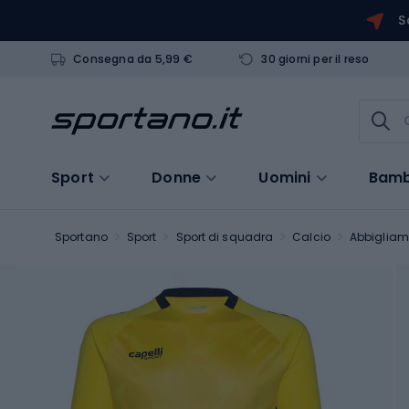
S
Consegna da 5,99 €
30 giorni per il reso
Sport
Donne
Uomini
Bamb
Sportano
Sport
Sport di squadra
Calcio
Abbigliam