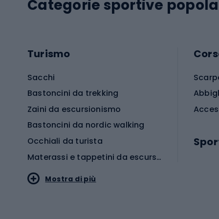
Categorie sportive popola
Turismo
Cors
Sacchi
Scarp
Bastoncini da trekking
Abbig
Zaini da escursionismo
Acces
Bastoncini da nordic walking
Spor
Occhiali da turista
Materassi e tappetini da escursionismo
Scarp
Mostra di più
Pallon
Stile sportivo
Scarp
Abbigliamento sportivo
Porte 