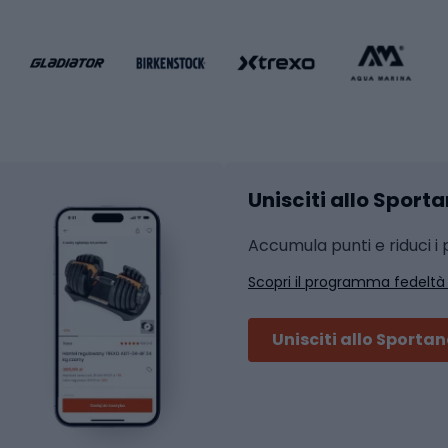
liamento da calcio
liamento da basket
Yoga
Abbigliamento fitness
hi da ciclismo
Calzature fitness
Accessori per l'allena
 integrali
Unisciti allo Sport
i da strada
Sport con le racc
i MTB
Accumula punti e riduci i p
Squash
Scopri il programma fedeltà
ouring
Badminton
Ping pong
Unisciti allo Sporta
 sci alpinismo
Tennis
ni da sci alpinismo
Padel
cini da sci alpinismo
Abbigliamento da tenn
liamento da skitouring