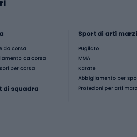
ri
a
Sport di arti marzi
e da corsa
Pugilato
liamento da corsa
MMA
sori per corsa
Karate
t di squadra
Protezioni per arti marz
Accessori per arti marz
e da calcio
i da calcio
Palestra e fitness
e da pallamano
da calcio
Attrezzature per fitnes