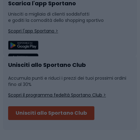
Scarica l'app Sportano
Bushcraft
Slitte e slittini
Unisciti a migliaia di clienti soddisfatti
e goditi la comodità dello shopping sportivo
Corsa
Snowboard
Scopri l'app Sportano >
Sport di squadra
Camminata nordica
Caschi da ciclismo
Nuoto
Unisciti allo Sportano Club
Accumula punti e riduci i prezzi dei tuoi prossimi ordini
Skitouring
Pattinaggio
fino al 30%
Scopri il programma fedeltà Sportano Club >
Sci
Pesca
Unisciti allo Sportano Club
Campeggio
Accessori per biciclette