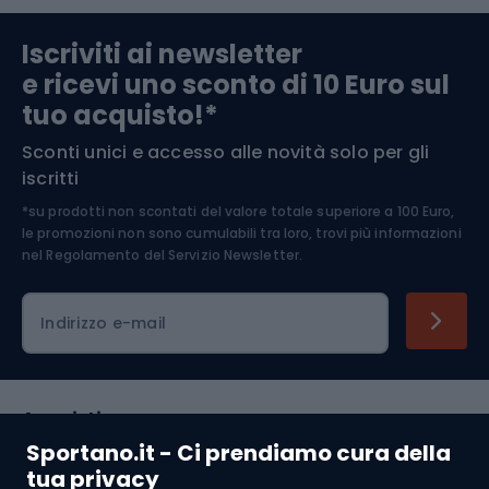
Abbigliamento da escursionismo
Componenti per biciclette
Iscriviti ai newsletter
e ricevi uno sconto di 10 Euro sul
Arrampicata
tuo acquisto!*
Sconti unici e accesso alle novità solo per gli
Medicina dello sport
iscritti
*su prodotti non scontati del valore totale superiore a 100 Euro,
Abbigliamento ciclistico
le promozioni non sono cumulabili tra loro, trovi più informazioni
nel
Regolamento del Servizio Newsletter.
Indirizzo e-mail
Acquisti
Sportano.it - Ci prendiamo cura della
Servizio clienti
tua privacy