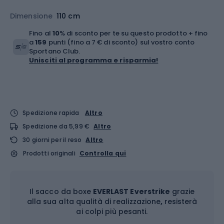
Dimensione
110 cm
Fino al
10
% di sconto per te su questo prodotto + fino
a
159
punti (fino a 7 € di sconto) sul vostro conto
Sportano Club.
Unisciti al programma e risparmia!
Spedizione rapida
Altro
Spedizione da 5,99 €
Altro
30 giorni per il reso
Altro
Prodotti originali
Controlla qui
Il sacco da boxe
EVERLAST Everstrike
grazie
alla sua alta qualità di realizzazione
,
resisterà
ai colpi più pesanti.