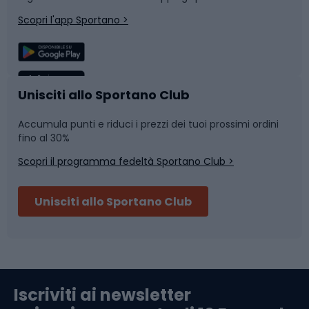
Corsa
Snowboard
Scopri l'app Sportano >
Sport di squadra
Camminata nordica
Caschi da ciclismo
Nuoto
Unisciti allo Sportano Club
Accumula punti e riduci i prezzi dei tuoi prossimi ordini
Skitouring
Pattinaggio
fino al 30%
Scopri il programma fedeltà Sportano Club >
Sci
Pesca
Unisciti allo Sportano Club
Campeggio
Accessori per biciclette
Abbigliamento da escursionismo
Componenti per biciclette
Iscriviti ai newsletter