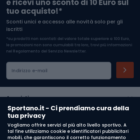
e ricevi uno sconto di 10 Euro sul
Arrampicata
tuo acquisto!*
Sconti unici e accesso alle novità solo per gli
Medicina dello sport
iscritti
*su prodotti non scontati del valore totale superiore a 100 Euro,
Abbigliamento ciclistico
le promozioni non sono cumulabili tra loro, trovi più informazioni
nel
Regolamento del Servizio Newsletter.
Indirizzo e-mail
Acquisti
Sportano.it - Ci prendiamo cura della
Servizio clienti
tua privacy
Vogliamo offrire servizi al più alto livello sportivo. A
Regolamento
tal fine utilizziamo cookie e identificatori pubblicitari
mobili, che garantiscono il corretto funzionamento