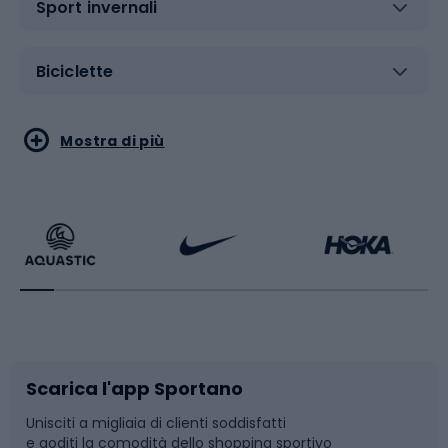
Sport invernali
Biciclette
Sport acquatici
Sport di arti marziali
Mostra di più
Calzature da escursionismo
Palestra e fitness
Bikepacking
Sport con le racchette
Corsa orientamento
Scarpe da ciclismo
Scarica l'app Sportano
Bushcraft
Slitte e slittini
Unisciti a migliaia di clienti soddisfatti
e goditi la comodità dello shopping sportivo