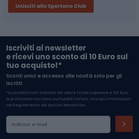
Unisciti allo Sportano Club
Campeggio
Accessori per biciclette
Abbigliamento da escursionismo
Componenti per biciclette
Iscriviti ai newsletter
e ricevi uno sconto di 10 Euro sul
Arrampicata
tuo acquisto!*
Sconti unici e accesso alle novità solo per gli
Medicina dello sport
iscritti
*su prodotti non scontati del valore totale superiore a 100 Euro,
Abbigliamento ciclistico
le promozioni non sono cumulabili tra loro, trovi più informazioni
nel
Regolamento del Servizio Newsletter.
Indirizzo e-mail