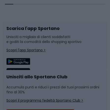
Corsa orientamento
Scarpe da ciclismo
Scarica l'app Sportano
Bushcraft
Slitte e slittini
Unisciti a migliaia di clienti soddisfatti
e goditi la comodità dello shopping sportivo
Corsa
Snowboard
Scopri l'app Sportano >
Sport di squadra
Camminata nordica
Caschi da ciclismo
Nuoto
Unisciti allo Sportano Club
Accumula punti e riduci i prezzi dei tuoi prossimi ordini
Skitouring
Pattinaggio
fino al 30%
Scopri il programma fedeltà Sportano Club >
Sci
Pesca