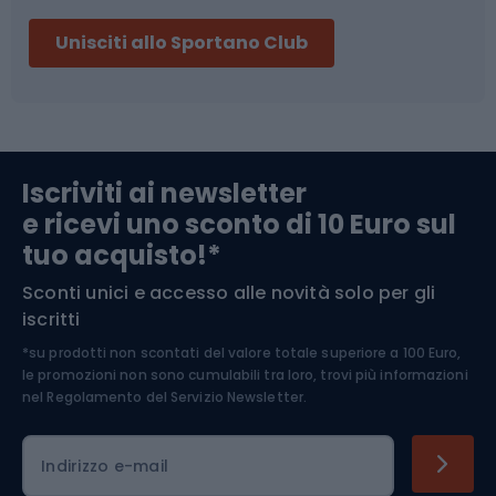
Sci
Pesca
Unisciti allo Sportano Club
Campeggio
Accessori per biciclette
Abbigliamento da escursionismo
Componenti per biciclette
Iscriviti ai newsletter
e ricevi uno sconto di 10 Euro sul
Arrampicata
tuo acquisto!*
Sconti unici e accesso alle novità solo per gli
Medicina dello sport
iscritti
*su prodotti non scontati del valore totale superiore a 100 Euro,
Abbigliamento ciclistico
le promozioni non sono cumulabili tra loro, trovi più informazioni
nel
Regolamento del Servizio Newsletter.
Indirizzo e-mail