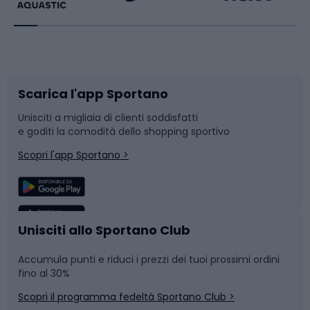
Bikepacking
Sport con le racchette
Corsa orientamento
Scarpe da ciclismo
Scarica l'app Sportano
Bushcraft
Slitte e slittini
Unisciti a migliaia di clienti soddisfatti
e goditi la comodità dello shopping sportivo
Corsa
Snowboard
Scopri l'app Sportano >
Sport di squadra
Camminata nordica
Caschi da ciclismo
Nuoto
Unisciti allo Sportano Club
Accumula punti e riduci i prezzi dei tuoi prossimi ordini
Skitouring
Pattinaggio
fino al 30%
Scopri il programma fedeltà Sportano Club >