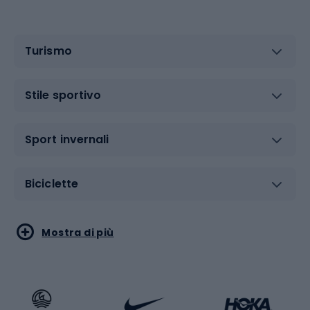
Turismo
Stile sportivo
Sport invernali
Biciclette
Sport acquatici
Sport di arti marziali
Mostra di più
Calzature da escursionismo
Palestra e fitness