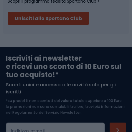
Scopri il programma fedeltà Sportano Club >
Sci
Pesca
Unisciti allo Sportano Club
Campeggio
Accessori per biciclette
Abbigliamento da escursionismo
Componenti per biciclette
Iscriviti ai newsletter
e ricevi uno sconto di 10 Euro sul
Arrampicata
tuo acquisto!*
Sconti unici e accesso alle novità solo per gli
Medicina dello sport
iscritti
*su prodotti non scontati del valore totale superiore a 100 Euro,
Abbigliamento ciclistico
le promozioni non sono cumulabili tra loro, trovi più informazioni
nel
Regolamento del Servizio Newsletter.
Indirizzo e-mail