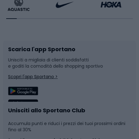
Bikepacking
Sport con le racchette
Corsa orientamento
Scarpe da ciclismo
Scarica l'app Sportano
Bushcraft
Slitte e slittini
Unisciti a migliaia di clienti soddisfatti
e goditi la comodità dello shopping sportivo
Corsa
Snowboard
Scopri l'app Sportano >
Sport di squadra
Camminata nordica
Caschi da ciclismo
Nuoto
Unisciti allo Sportano Club
Accumula punti e riduci i prezzi dei tuoi prossimi ordini
Skitouring
Pattinaggio
fino al 30%