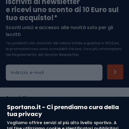
Iscriviti ai newsletter
e ricevi uno sconto di 10 Euro sul
Arrampicata
tuo acquisto!*
Sconti unici e accesso alle novità solo per gli
Medicina dello sport
iscritti
*su prodotti non scontati del valore totale superiore a 100 Euro,
Abbigliamento ciclistico
le promozioni non sono cumulabili tra loro, trovi più informazioni
nel
Regolamento del Servizio Newsletter.
Indirizzo e-mail
Acquisti
Sportano.it - Ci prendiamo cura della
Servizio clienti
tua privacy
Vogliamo offrire servizi al più alto livello sportivo. A
Regolamento
tal fine utilizziamo cookie e identificatori pubblicitari