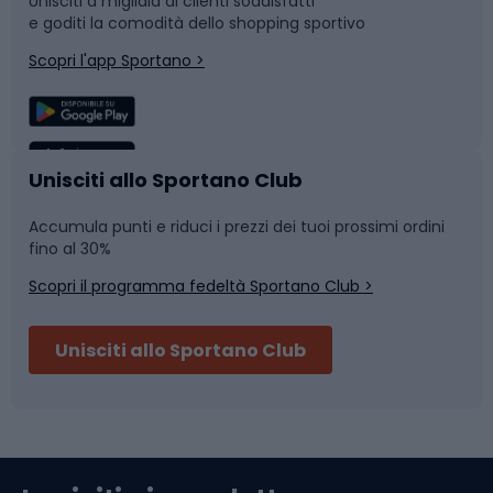
Unisciti a migliaia di clienti soddisfatti
e goditi la comodità dello shopping sportivo
Corsa
Snowboard
Scopri l'app Sportano >
Sport di squadra
Camminata nordica
Caschi da ciclismo
Nuoto
Unisciti allo Sportano Club
Accumula punti e riduci i prezzi dei tuoi prossimi ordini
Skitouring
Pattinaggio
fino al 30%
Scopri il programma fedeltà Sportano Club >
Sci
Pesca
Unisciti allo Sportano Club
Campeggio
Accessori per biciclette
Abbigliamento da escursionismo
Componenti per biciclette