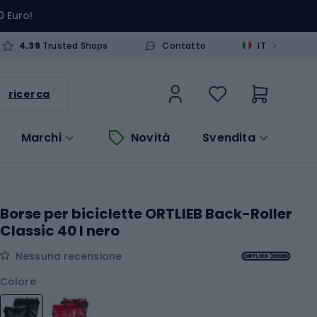
0 Euro!
>
4.39
Trusted Shops
Contatto
IT
ricerca
Marchi
Novità
Svendita
Borse per biciclette ORTLIEB Back-Roller
Classic 40 l nero
Nessuna recensione
Colore