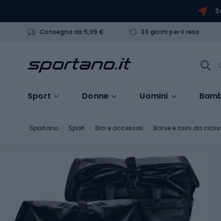
S
Consegna da 5,99 €
30 giorni per il reso
Sport
Donne
Uomini
Bamb
Sportano
Sport
Bici e accessori
Borse e zaini da cicl