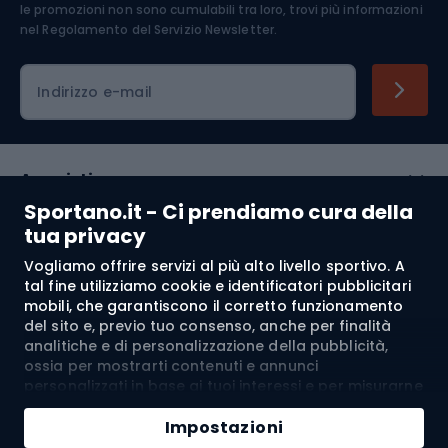
Abbigliamento ciclistico
le promozioni non sono cumulabili tra loro, trovi più informazioni
nel
Regolamento del Servizio Newsletter.
Indirizzo e-mail
Acquisti
Sportano.it - Ci prendiamo cura della
Servizio clienti
tua privacy
Vogliamo offrire servizi al più alto livello sportivo. A
Regolamento
tal fine utilizziamo cookie e identificatori pubblicitari
mobili, che garantiscono il corretto funzionamento
Chi siamo
del sito e, previo tuo consenso, anche per finalità
analitiche e di personalizzazione della pubblicità,
ossia per mostrarti contenuti e annunci
personalizzati in base ai tuoi interessi e per misurarne
Spedizione a:
IT
l’efficacia. I cookie e gli identificatori pubblicitari
Aggiungi al carrello
mobili possono essere utilizzati sia per attività
Impostazioni
pubblicitarie personalizzate sia non personalizzate, a