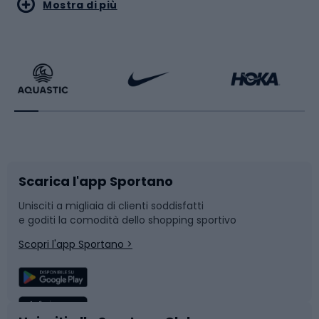
Sport acquatici
Sport di arti marziali
Mostra di più
Calzature da escursionismo
Palestra e fitness
Bikepacking
Sport con le racchette
Corsa orientamento
Scarpe da ciclismo
Scarica l'app Sportano
Bushcraft
Slitte e slittini
Unisciti a migliaia di clienti soddisfatti
e goditi la comodità dello shopping sportivo
Corsa
Snowboard
Scopri l'app Sportano >
Sport di squadra
Camminata nordica