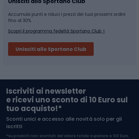
Caschi da ciclismo
Nuoto
Unisciti allo Sportano Club
Accumula punti e riduci i prezzi dei tuoi prossimi ordini
Skitouring
Pattinaggio
fino al 30%
Scopri il programma fedeltà Sportano Club >
Sci
Pesca
Unisciti allo Sportano Club
Campeggio
Accessori per biciclette
Abbigliamento da escursionismo
Componenti per biciclette
Iscriviti ai newsletter
e ricevi uno sconto di 10 Euro sul
Arrampicata
tuo acquisto!*
Sconti unici e accesso alle novità solo per gli
Medicina dello sport
iscritti
*su prodotti non scontati del valore totale superiore a 100 Euro,