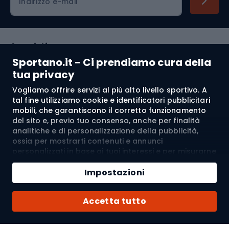
Indirizzo e-mail
Acquisti
Sportano.it - Ci prendiamo cura della
Servizio clienti
tua privacy
Vogliamo offrire servizi al più alto livello sportivo. A
Regolamento
tal fine utilizziamo cookie e identificatori pubblicitari
mobili, che garantiscono il corretto funzionamento
Chi siamo
del sito e, previo tuo consenso, anche per finalità
analitiche e di personalizzazione della pubblicità,
ossia per mostrarti contenuti e annunci
personalizzati in base ai tuoi interessi e per misurarne
Spedizione a:
IT
l’efficacia. I cookie e gli identificatori pubblicitari
Aggiungi al carrello
mobili possono essere utilizzati sia per attività
Impostazioni
pubblicitarie personalizzate sia non personalizzate, a
Quantità
seconda dei consensi da te espressi. Se clicchi su
© 2026 Sportano
Acquista con
Accetta tutto
“Accetta tutto”, acconsenti al trattamento dei tuoi
dati personali da parte di SPORTANO.COM Sp. z o.o. e
dei suoi Partner Fidati, inclusa la personalizzazione