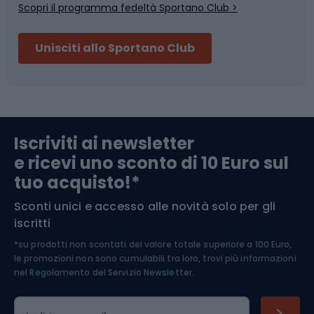
Scopri il programma fedeltà Sportano Club >
Sci
Pesca
Unisciti allo Sportano Club
Campeggio
Accessori per biciclette
Abbigliamento da escursionismo
Componenti per biciclette
Iscriviti ai newsletter
e ricevi uno sconto di 10 Euro sul
Arrampicata
tuo acquisto!*
Sconti unici e accesso alle novità solo per gli
Medicina dello sport
iscritti
*su prodotti non scontati del valore totale superiore a 100 Euro,
Abbigliamento ciclistico
le promozioni non sono cumulabili tra loro, trovi più informazioni
nel
Regolamento del Servizio Newsletter.