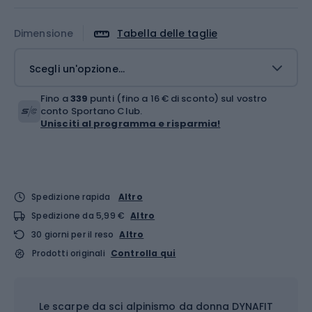
Dimensione
Tabella delle taglie
Scegli un'opzione...
Fino a
339
punti (fino a 16 € di sconto) sul vostro
conto Sportano Club.
Unisciti al programma e risparmia!
Spedizione rapida
Altro
Spedizione da 5,99 €
Altro
30 giorni per il reso
Altro
Prodotti originali
Controlla qui
Le scarpe da sci alpinismo da donna DYNAFIT