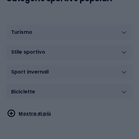
Turismo
Stile sportivo
Sport invernali
Biciclette
Sport acquatici
Sport di arti marziali
Mostra di più
Calzature da escursionismo
Palestra e fitness