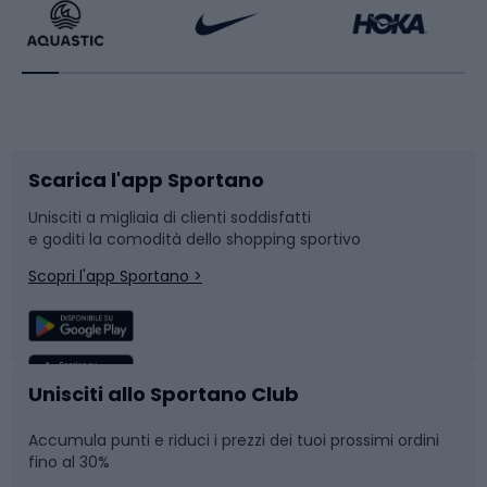
Bikepacking
Sport con le racchette
Corsa orientamento
Scarpe da ciclismo
Scarica l'app Sportano
Bushcraft
Slitte e slittini
Unisciti a migliaia di clienti soddisfatti
e goditi la comodità dello shopping sportivo
Corsa
Snowboard
Scopri l'app Sportano >
Sport di squadra
Camminata nordica
Caschi da ciclismo
Nuoto
Unisciti allo Sportano Club
Accumula punti e riduci i prezzi dei tuoi prossimi ordini
Skitouring
Pattinaggio
fino al 30%