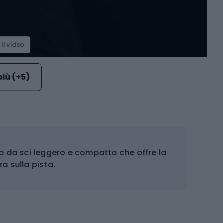
 il video
più (+5)
 da sci leggero e compatto che offre la
a sulla pista.