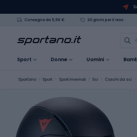
S
Consegna da 5,99 €
30 giorni per il reso
Sport
Donne
Uomini
Bamb
Sportano
Sport
Sport invernali
Sci
Caschi da sci