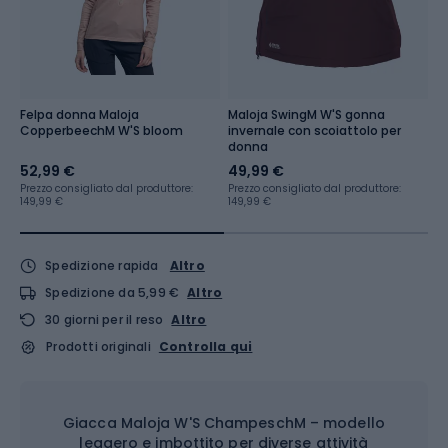
Felpa donna Maloja
Maloja SwingM W'S gonna
P
CopperbeechM W'S bloom
invernale con scoiattolo per
S
donna
52,99 €
49,99 €
8
Prezzo consigliato dal produttore:
Prezzo consigliato dal produttore:
Pr
149,99 €
149,99 €
20
Spedizione rapida
Altro
Spedizione da 5,99 €
Altro
30 giorni per il reso
Altro
Prodotti originali
Controlla qui
Giacca Maloja W'S ChampeschM – modello
leggero e imbottito per diverse attività