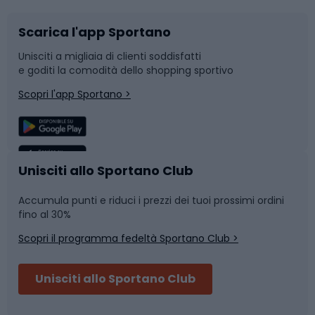
Scarica l'app Sportano
Bushcraft
Slitte e slittini
Unisciti a migliaia di clienti soddisfatti
e goditi la comodità dello shopping sportivo
Corsa
Snowboard
Scopri l'app Sportano >
Sport di squadra
Camminata nordica
Caschi da ciclismo
Nuoto
Unisciti allo Sportano Club
Accumula punti e riduci i prezzi dei tuoi prossimi ordini
Skitouring
Pattinaggio
fino al 30%
Scopri il programma fedeltà Sportano Club >
Sci
Pesca
Unisciti allo Sportano Club
Campeggio
Accessori per biciclette