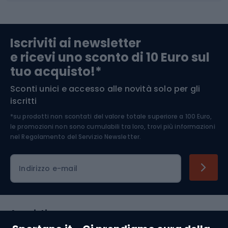
Abbigliamento da escursionismo
Componenti per biciclette
Iscriviti ai newsletter
e ricevi uno sconto di 10 Euro sul
Arrampicata
tuo acquisto!*
Sconti unici e accesso alle novità solo per gli
Medicina dello sport
iscritti
*su prodotti non scontati del valore totale superiore a 100 Euro,
Abbigliamento ciclistico
le promozioni non sono cumulabili tra loro, trovi più informazioni
nel
Regolamento del Servizio Newsletter.
Indirizzo e-mail
Acquisti