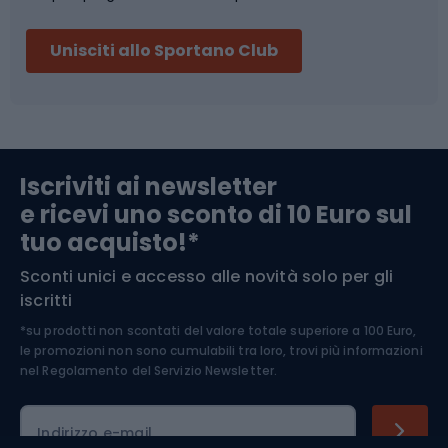
Sci
Pesca
Unisciti allo Sportano Club
Campeggio
Accessori per biciclette
Abbigliamento da escursionismo
Componenti per biciclette
Iscriviti ai newsletter
e ricevi uno sconto di 10 Euro sul
Arrampicata
tuo acquisto!*
Sconti unici e accesso alle novità solo per gli
Medicina dello sport
iscritti
*su prodotti non scontati del valore totale superiore a 100 Euro,
Abbigliamento ciclistico
le promozioni non sono cumulabili tra loro, trovi più informazioni
nel
Regolamento del Servizio Newsletter.
Indirizzo e-mail