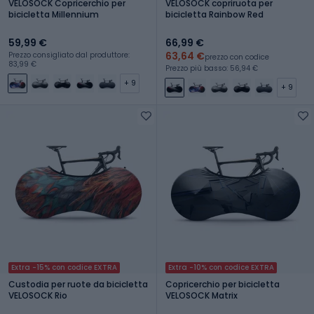
VELOSOCK Copricerchio per
VELOSOCK copriruota per
bicicletta Millennium
bicicletta Rainbow Red
59,99 €
66,99 €
63,64 €
Prezzo consigliato dal produttore:
prezzo con codice
83,99 €
Prezzo più basso: 56,94 €
+ 9
+ 9
Extra -15% con codice EXTRA
Extra -10% con codice EXTRA
Custodia per ruote da bicicletta
Copricerchio per bicicletta
VELOSOCK Rio
VELOSOCK Matrix