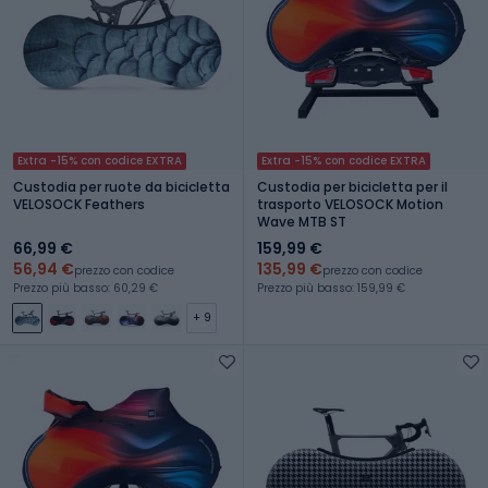
Extra -15% con codice EXTRA
Extra -15% con codice EXTRA
Custodia per ruote da bicicletta
Custodia per bicicletta per il
VELOSOCK Feathers
trasporto VELOSOCK Motion
Wave MTB ST
66,99 €
159,99 €
56,94 €
135,99 €
prezzo con codice
prezzo con codice
Prezzo più basso: 60,29 €
Prezzo più basso: 159,99 €
+ 9