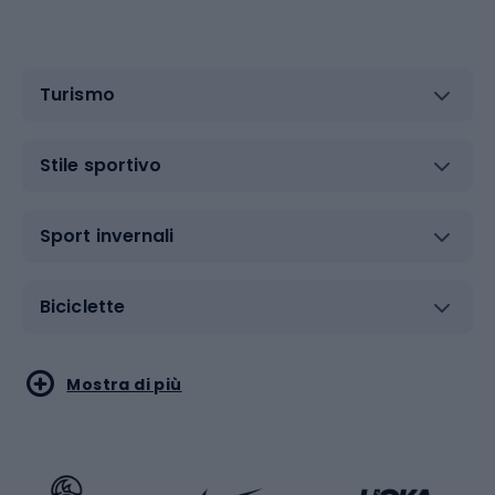
Turismo
Stile sportivo
Sport invernali
Biciclette
Sport acquatici
Sport di arti marziali
Mostra di più
Calzature da escursionismo
Palestra e fitness