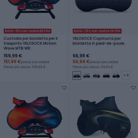
Extra -5% con codice EXTRA
Extra -15% con codice EXTRA
Custodia per bicicletta per il
VELOSOCK Copriruota per
trasporto VELOSOCK Motion
bicicletta in pied-de-poule
Wave MTB WR
159,99 €
66,99 €
151,99 €
56,94 €
prezzo con codice
prezzo con codice
Prezzo più basso: 159,99 €
Prezzo più basso: 63,64 €
+ 9