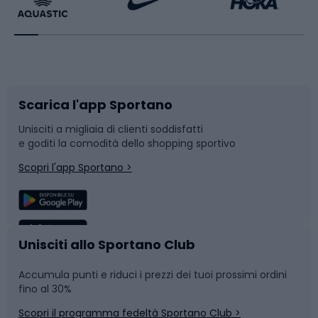
Bikepacking
Sport con le racchette
Corsa orientamento
Scarpe da ciclismo
Scarica l'app Sportano
Bushcraft
Slitte e slittini
Unisciti a migliaia di clienti soddisfatti
e goditi la comodità dello shopping sportivo
Corsa
Snowboard
Scopri l'app Sportano >
Sport di squadra
Camminata nordica
Caschi da ciclismo
Nuoto
Unisciti allo Sportano Club
Accumula punti e riduci i prezzi dei tuoi prossimi ordini
Skitouring
Pattinaggio
fino al 30%
Scopri il programma fedeltà Sportano Club >