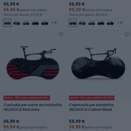
66,99 €
66,99 €
56,94 €
60,29 €
prezzo con codice
prezzo con codice
Prezzo più basso: 60,29 €
Prezzo più basso: 63,64 €
+ 9
+ 9
Extra -15% con codice EXTRA
Extra -5% con codice EXTRA
Custodia per ruote da bicicletta
Copriruota per bicicletta
VELOSOCK Red Lines
VELOSOCK Carbon Black
66,99 €
59,99 €
56,94 €
56,99 €
prezzo con codice
prezzo con codice