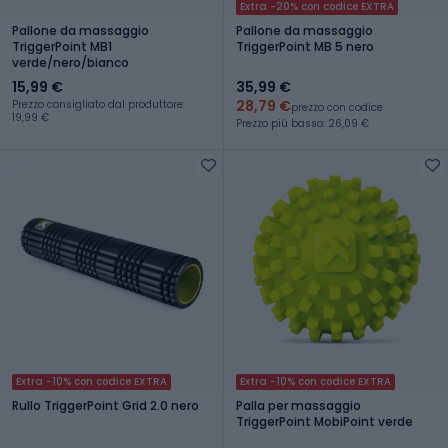
Extra -20% con codice EXTRA
Pallone da massaggio
Pallone da massaggio
TriggerPoint MB1
TriggerPoint MB 5 nero
verde/nero/bianco
15,99 €
35,99 €
28,79 €
Prezzo consigliato dal produttore:
prezzo con codice
19,99 €
Prezzo più basso: 26,09 €
Extra -10% con codice EXTRA
Extra -10% con codice EXTRA
Rullo TriggerPoint Grid 2.0 nero
Palla per massaggio
TriggerPoint MobiPoint verde