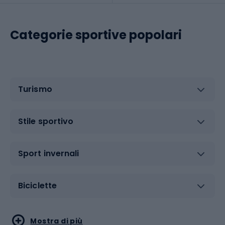
Categorie sportive popolari
Turismo
Stile sportivo
Sport invernali
Biciclette
Sport acquatici
Sport di arti marziali
Mostra di più