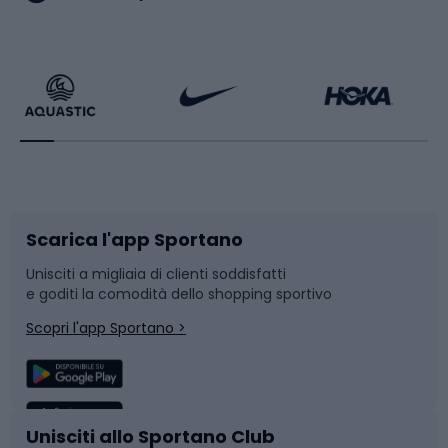
Calzature da escursionismo
Palestra e fitness
Bikepacking
Sport con le racchette
Corsa orientamento
Scarpe da ciclismo
Scarica l'app Sportano
Bushcraft
Slitte e slittini
Unisciti a migliaia di clienti soddisfatti
e goditi la comodità dello shopping sportivo
Corsa
Snowboard
Scopri l'app Sportano >
Sport di squadra
Camminata nordica
Caschi da ciclismo
Nuoto
Unisciti allo Sportano Club