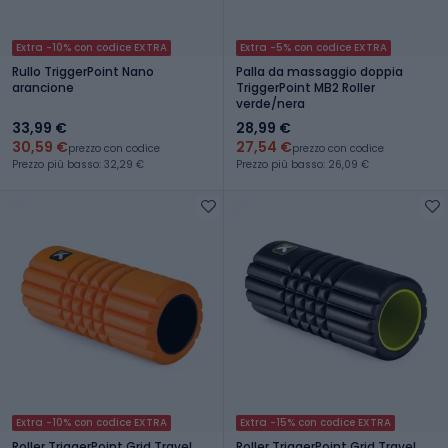
Extra -10% con codice EXTRA
Extra -5% con codice EXTRA
Rullo TriggerPoint Nano
Palla da massaggio doppia
arancione
TriggerPoint MB2 Roller
verde/nera
33,99 €
28,99 €
30,59 €
27,54 €
prezzo con codice
prezzo con codice
Prezzo più basso: 32,29 €
Prezzo più basso: 26,09 €
Extra -10% con codice EXTRA
Extra -15% con codice EXTRA
Roller TriggerPoint Grid Travel
Roller TriggerPoint Grid Travel