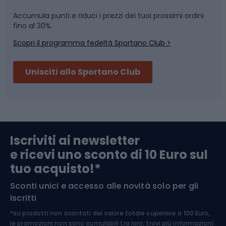
Accumula punti e riduci i prezzi dei tuoi prossimi ordini
Skitouring
Pattinaggio
fino al 30%
Scopri il programma fedeltà Sportano Club >
Sci
Pesca
Unisciti allo Sportano Club
Campeggio
Accessori per biciclette
Abbigliamento da escursionismo
Componenti per biciclette
Iscriviti ai newsletter
e ricevi uno sconto di 10 Euro sul
Arrampicata
tuo acquisto!*
Sconti unici e accesso alle novità solo per gli
Medicina dello sport
iscritti
*su prodotti non scontati del valore totale superiore a 100 Euro,
Abbigliamento ciclistico
le promozioni non sono cumulabili tra loro, trovi più informazioni