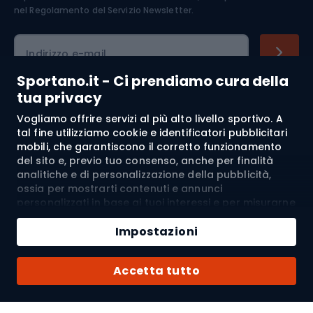
nel
Regolamento del Servizio Newsletter.
Indirizzo e-mail
Sportano.it - Ci prendiamo cura della
tua privacy
Acquisti
Vogliamo offrire servizi al più alto livello sportivo. A
tal fine utilizziamo cookie e identificatori pubblicitari
mobili, che garantiscono il corretto funzionamento
Servizio clienti
del sito e, previo tuo consenso, anche per finalità
analitiche e di personalizzazione della pubblicità,
Regolamento
ossia per mostrarti contenuti e annunci
personalizzati in base ai tuoi interessi e per misurarne
Chi siamo
l’efficacia. I cookie e gli identificatori pubblicitari
mobili possono essere utilizzati sia per attività
Impostazioni
pubblicitarie personalizzate sia non personalizzate, a
seconda dei consensi da te espressi. Se clicchi su
Spedizione a:
IT
Accetta tutto
“Accetta tutto”, acconsenti al trattamento dei tuoi
dati personali da parte di SPORTANO.COM Sp. z o.o. e
dei suoi Partner Fidati, inclusa la personalizzazione