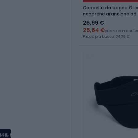
Cappello da bagno Orca
neoprene arancione ad al
26,99 €
25,64 €
prezzo con codic
Prezzo più basso: 24,29 €
i filtri