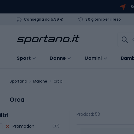
S
Consegna da 5,99 €
30 giorni per il reso
Sport
Donne
Uomini
Bamb
Sportano
Marche
Orca
Orca
iltri
Prodotti: 53
Promotion
(37)