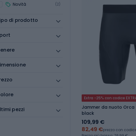
Novità
(2)
ipo di prodotto
port
enere
imensione
rezzo
olore
Extra -25% con codice EXTR
Jammer da nuoto Orca 
ltimi pezzi
black
109,99 €
82,49 €
prezzo con codic
Prezzo più basso: 76,99 €