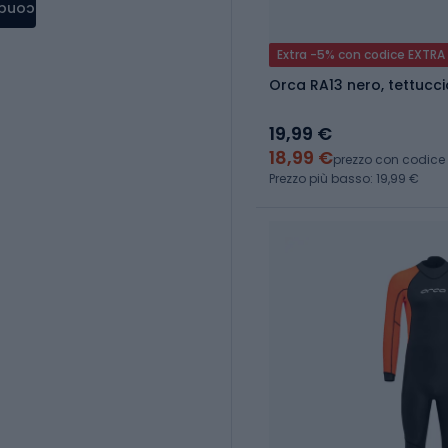
condere
Extra -5% con codice EXTRA
Orca RA13 nero, tettucc
19,99 €
18,99 €
prezzo con codice
Prezzo più basso: 19,99 €