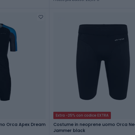
Extra -25% con codice EXTRA
omo Orca Apex Dream
Costume in neoprene uomo Orca N
Jammer black