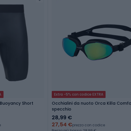
A
Extra -5% con codice EXTRA
Buoyancy Short
Occhialini da nuoto Orca Killa Comfo
specchio
28,99 €
27,54 €
e
prezzo con codice
Prezzo più basso: 28,99 €