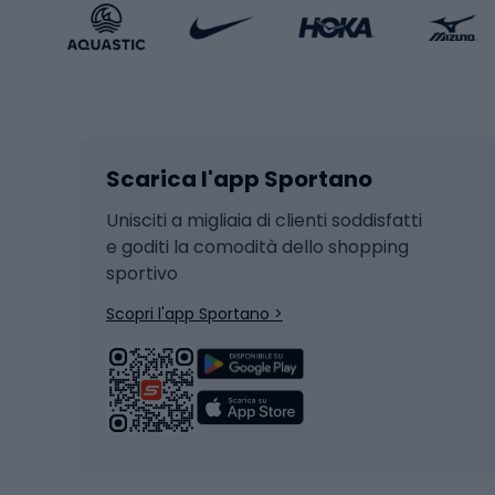
Accessori Sportstyle
Abbig
Sport invernali
Casc
Sci
Caschi
Scarica l'app Sportano
Sci di fondo
Casch
Hockey
Casch
Unisciti a migliaia di clienti soddisfatti
e goditi la comodità dello shopping
Snowboard
sportivo
Skit
Skitouring
Scopri l'app Sportano >
Pattini da ghiaccio
Sci da
Scarpo
Biciclette
Baston
Biciclette elettriche
Abbig
Biciclette da MTB