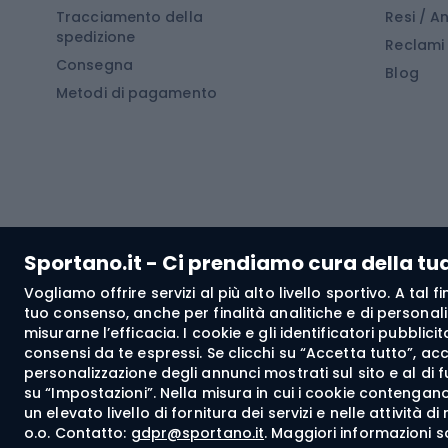
Tracciamento della
Resi / 
Stivali da trekking
Mobil
spedizione
Reclami
Consegna
Scarponi da montagna
Tende 
Blog
Metodi di pagamento
Scarponi da trekking
Bikepacking
Giacc
Pantal
Corsa orientamento
Pantal
Sportano.it - Ci prendiamo cura della tu
Giacch
Vogliamo offrire servizi al più alto livello sportivo. A tal
Pantal
tuo consenso, anche per finalità analitiche e di personali
Bushcraft
misurarne l’efficacia. I cookie e gli identificatori pubblic
Giacc
consensi da te espressi. Se clicchi su “Accetta tutto”, ac
personalizzazione degli annunci mostrati sul sito e al di 
Maglie
su “Impostazioni”. Nella misura in cui i cookie contengano 
Abbig
un elevato livello di fornitura dei servizi e nelle attività 
o.o. Contatto:
gdpr@sportano.it
. Maggiori informazioni s