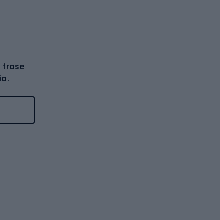
 frase
ia.