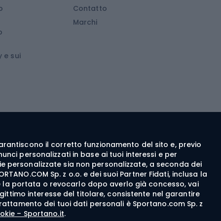
d
Attrezzature da arrampicata
o
Contatto
d
Attrezzature da arrampicata invernale
Marchi
o
wboard
Medicina dello sport
 e sui
ca
Abbigliamento ciclistico
 walking
c walking
Guanti da ciclismo
ng
Pantaloncini da ciclismo
e garantiscono il corretto funzionamento del sito e, previo
Maglie da ciclismo
nci personalizzati in base ai tuoi interessi e per
Pantaloni da ciclismo
itarie personalizzate sia non personalizzate, a seconda dei
ORTANO.COM Sp. z o.o. e dei suoi Partner Fidati, inclusa la
Giacche da bicicletta
rne la portata o revocarlo dopo averlo già concesso, vai
egittimo interesse del titolare, consistente nel garantire
Felpe da ciclismo
del trattamento dei tuoi dati personali è Sportano.com Sp. z
Cappellini per biciclette
okie – Sportano.it
.