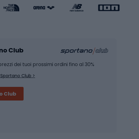
Caschi da pattinaggio
Pesca
mento
Pesca alla carpa
ano Club
Pesca al siluro
hette
Pesca a spinning
rezzi dei tuoi prossimi ordini fino al 30%
Pesca con galleggiante
 Sportano Club >
Pesca al feeder di fondo
no Club
Accessori per biciclette
Occhiali da ciclismo
is
Borse da ciclismo
Luci per biciclette