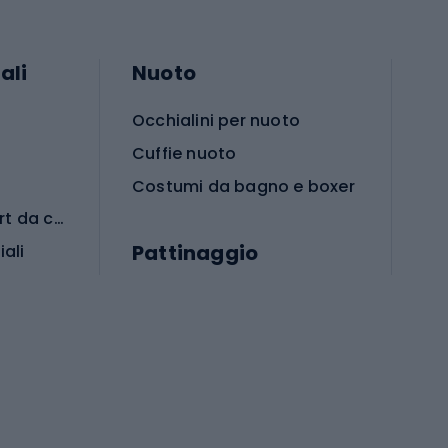
ali
Nuoto
Occhialini per nuoto
Cuffie nuoto
Costumi da bagno e boxer
Abbigliamento per sport da combattimento
Pattinaggio
iali
iali
Monopattini
Pattini a rotelle
Pattini in linea
s cardio
Skateboard
Attrezzature per l'allenamento della forza
Protezioni per pattinaggio