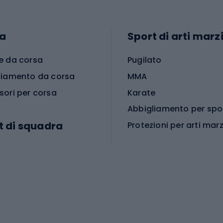
a
Sport di arti marzi
e da corsa
Pugilato
liamento da corsa
MMA
sori per corsa
Karate
t di squadra
Protezioni per arti marz
Accessori per arti marz
e da calcio
i da calcio
Palestra e fitness
e da pallamano
da calcio
Attrezzature per fitnes
liamento da calcio