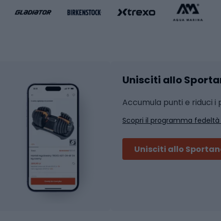
liamento da basket
Yoga
Abbigliamento fitness
hi da ciclismo
Calzature fitness
Accessori per l'allena
 integrali
Unisciti allo Sport
i da strada
Sport con le racc
i MTB
Accumula punti e riduci i p
Squash
Scopri il programma fedeltà
ouring
Badminton
Ping pong
Unisciti allo Sporta
 sci alpinismo
Tennis
ni da sci alpinismo
Padel
cini da sci alpinismo
Abbigliamento da tenn
liamento da skitouring