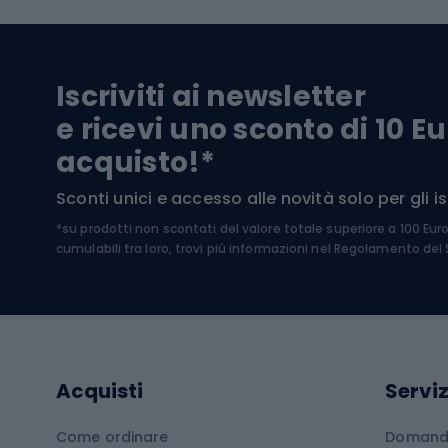
Sci
Biciclette da strada
Biciclette da trekking
Pantal
Iscriviti ai newsletter
Biciclette da ghiaia
Scarpo
e ricevi uno sconto di 10 Eu
Biciclette per bambini
Occhia
acquisto!*
Sci di
Sport acquatici
Sconti unici e accesso alle novità solo per gli isc
Sci pe
*su prodotti non scontati del valore totale superiore a 100 Eur
Costumi da bagno
Caschi
cumulabili tra loro, trovi più informazioni nel
Regolamento del S
Kayak
Abbig
Gommoni
Cam
Tavole SUP
Mute in neoprene
Acces
Acquisti
Serviz
Cucin
Calzature da escursionismo
Come ordinare
Domande