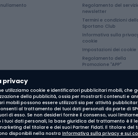
Miegmaišiai, kilimėliai ir kempingo čiužiniai
Scarponi da snowboar
Annullamento
Regolamento del servizi
i da campeggio
Attacchi da snowboar
newsletter
Termini e condizioni dell
turistiche
Abbigliamento da sno
Sportano Club
Informativa sulla privacy
Abbigliamento da escursionismo
Camminata nordi
cookie
Impostazioni dei cookie
he da pioggia
Accessori per il nordic
Regolamento della
Promozione "APP"
oni softshell
Bastoncini per il Nordi
Regolamento della
oni da trekking
Guanti da nordic walki
Promozione "SECRET"
a privacy
e softshell
 fine utilizziamo cookie e identificatori pubblicitari mobili, ch
oncini da trekking
zzazione della pubblicità, ossia per mostrarti contenuti e annu
itari mobili possono essere utilizzati sia per attività pubblic
he antivento
consenti al trattamento dei tuoi dati personali da parte di SP
fuori di esso. Se non desideri fornire il consenso, vuoi limita
tte da trekking
i tuoi dati personali, la base giuridica del trattamento è il l
liamento termoattivo
di marketing del titolare e dei suoi Partner Fidati. Il titolare 
ono disponibili nella nostra
Informativa sulla privacy e sui co