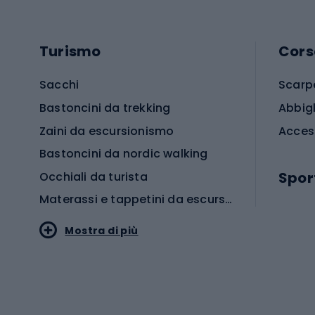
Turismo
Cors
Sacchi
Scarp
Bastoncini da trekking
Abbig
Zaini da escursionismo
Acces
Bastoncini da nordic walking
Spor
Occhiali da turista
Materassi e tappetini da escursionismo
Scarp
Mostra di più
Pallon
Stile sportivo
Scarp
Abbigliamento sportivo
Porte 
Calzature sportive
Abbig