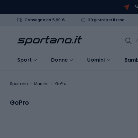
S
Consegna da 5,99 €
30 giorni per il reso
Sport
Donne
Uomini
Bamb
Sportano
Marche
GoPro
GoPro