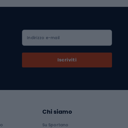
mo
Sedili per cicli
Serrature per biciclette
Scarpe da ciclismo con plateau
Zaini da ciclismo
Indirizzo e-mail
Componenti per biciclette
Selle per biciclette
Iscriviti
Pedali da bicicletta
Ruote di bicicletta
Arrampicata
Abbigliamento da arrampicata
Chi siamo
Scarpe da arrampicata
io
Su Sportano