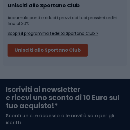
Caschi da ciclismo
Nuoto
Unisciti allo Sportano Club
Accumula punti e riduci i prezzi dei tuoi prossimi ordini
Skitouring
Pattinaggio
fino al 30%
Scopri il programma fedeltà Sportano Club >
Sci
Pesca
Unisciti allo Sportano Club
Campeggio
Accessori per biciclette
Abbigliamento da escursionismo
Componenti per biciclette
Iscriviti ai newsletter
e ricevi uno sconto di 10 Euro sul
Arrampicata
tuo acquisto!*
Sconti unici e accesso alle novità solo per gli
Medicina dello sport
iscritti