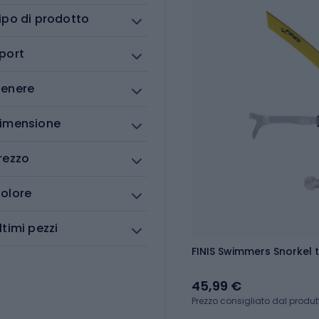
ipo di prodotto
port
enere
imensione
rezzo
olore
ltimi pezzi
FINIS Swimmers Snorkel t
45,99 €
Prezzo consigliato dal produt