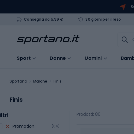
S
Consegna da 5,99 €
30 giorni per il reso
Sport
Donne
Uomini
Bamb
Sportano
Marche
Finis
Finis
iltri
Prodotti: 86
Promotion
(64)