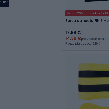
condere
Extra -20% con codice EXTR
Borsa da nuoto FINIS M
17,99 €
14,39 €
prezzo con codice
Prezzo più basso: 16,19 €