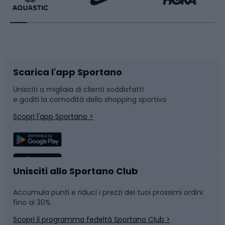
Bikepacking
Sport con le racchette
Corsa orientamento
Scarpe da ciclismo
Scarica l'app Sportano
Bushcraft
Slitte e slittini
Unisciti a migliaia di clienti soddisfatti
e goditi la comodità dello shopping sportivo
Corsa
Snowboard
Scopri l'app Sportano >
Sport di squadra
Camminata nordica
Caschi da ciclismo
Nuoto
Unisciti allo Sportano Club
Accumula punti e riduci i prezzi dei tuoi prossimi ordini
Skitouring
Pattinaggio
fino al 30%
Scopri il programma fedeltà Sportano Club >