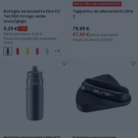
Extra -15% con codice EXTRA
Bottiglia da bicicletta Elite FLY
Tappetino da allenamento Elite
Tex 550 ml logo verde
2
scuro/grigio
5,29 €
79,99 €
-12%
67,99 €
Prezzo più basso: 5,99 €
prezzo con codice
Prezzo consigliato dal produttore:
Prezzo più basso: 67,99 €
6,19 €
+ 6
Bottiglia da bicicletta Elite FLY
Supporto per ruota per