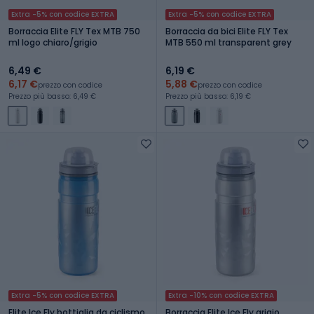
Extra -5% con codice EXTRA
Extra -5% con codice EXTRA
Borraccia Elite FLY Tex MTB 750
Borraccia da bici Elite FLY Tex
ml logo chiaro/grigio
MTB 550 ml transparent grey
6,49 €
6,19 €
6,17 €
5,88 €
prezzo con codice
prezzo con codice
Prezzo più basso: 6,49 €
Prezzo più basso: 6,19 €
Extra -5% con codice EXTRA
Extra -10% con codice EXTRA
Elite Ice Fly bottiglia da ciclismo
Borraccia Elite Ice Fly grigio