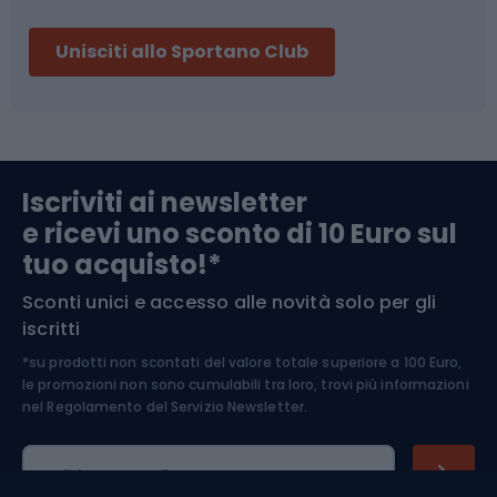
Sci
Pesca
Unisciti allo Sportano Club
Campeggio
Accessori per biciclette
Abbigliamento da escursionismo
Componenti per biciclette
Iscriviti ai newsletter
e ricevi uno sconto di 10 Euro sul
Arrampicata
tuo acquisto!*
Sconti unici e accesso alle novità solo per gli
Medicina dello sport
iscritti
*su prodotti non scontati del valore totale superiore a 100 Euro,
Abbigliamento ciclistico
le promozioni non sono cumulabili tra loro, trovi più informazioni
nel
Regolamento del Servizio Newsletter.
Indirizzo e-mail