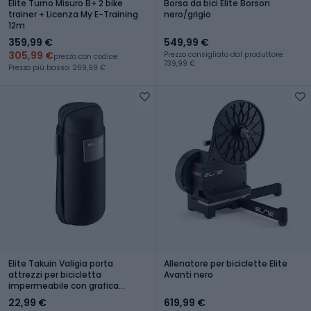
Elite Turno Misuro B+ 2 bike
Borsa da bici Elite Borson
trainer + Licenza My E-Training
nero/grigio
12m
359,99 €
549,99 €
305,99 €
Prezzo consigliato dal produttore:
prezzo con codice
739,99 €
Prezzo più basso: 269,99 €
Elite Takuin Valigia porta
Allenatore per biciclette Elite
attrezzi per bicicletta
Avanti nero
impermeabile con grafica
nera/grigia
22,99 €
619,99 €