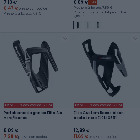
7,19 €
6,89 €
-13%
6,47 €
Prezzo più basso: 7,89 €
prezzo con codice
Prezzo consigliato dal produttore:
Prezzo più basso: 7,19 €
7,89 €
Extra -10% con codice EXTRA
Extra -10% con codice EXTRA
Portaborraccia grafico Elite Ala
Elite Custom Race+ bidon
nero/bianco
basket nero EL0140651
8,09 €
12,99 €
7,28 €
11,69 €
prezzo con codice
prezzo con codice