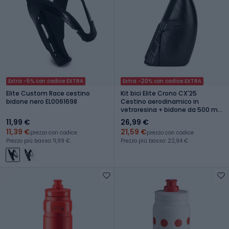
Extra -5% con codice EXTRA
Extra -20% con codice EXTRA
Elite Custom Race cestino
Kit bici Elite Crono CX'25
bidone nero EL0061698
Cestino aerodinamico in
vetroresina + bidone da 500 ml
nero
11,99 €
26,99 €
11,39 €
21,59 €
prezzo con codice
prezzo con codice
Prezzo più basso: 11,99 €
Prezzo più basso: 22,94 €