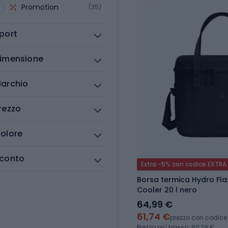
Promotion
(35)
port
imensione
archio
rezzo
olore
conto
Extra -5% con codice EXTRA
Borsa termica Hydro Fla
Cooler 20 l nero
64,99 €
61,74 €
prezzo con codice
Prezzo più basso: 60,29 €