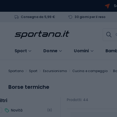
S
Consegna da 5,99 €
30 giorni per il reso
Sport
Donne
Uomini
Bamb
Sportano
Sport
Escursionismo
Cucina e campeggio
Bo
Borse termiche
iltri
Prodotti: 44
Novità
(8)