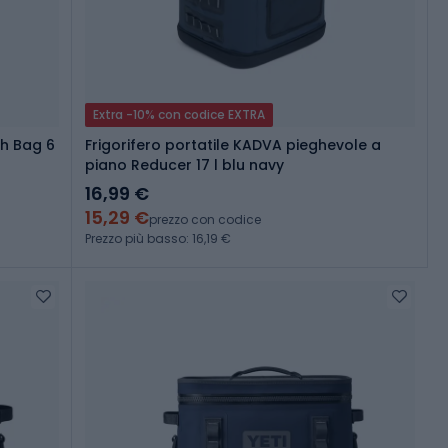
Extra -10% con codice EXTRA
ch Bag 6
Frigorifero portatile KADVA pieghevole a
piano Reducer 17 l blu navy
16,99 €
15,29 €
prezzo con codice
Prezzo più basso: 16,19 €