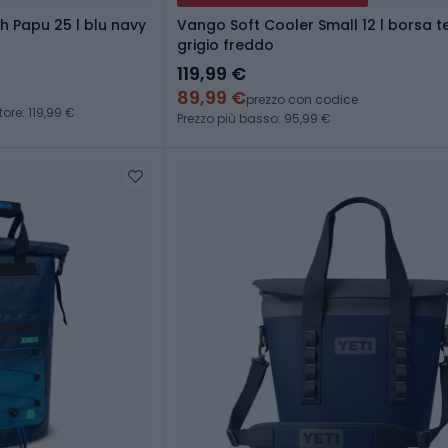
 Papu 25 l blu navy
Vango Soft Cooler Small 12 l borsa t
grigio freddo
119,99 €
89,99 €
prezzo con codice
ore: 119,99 €
Prezzo più basso: 95,99 €