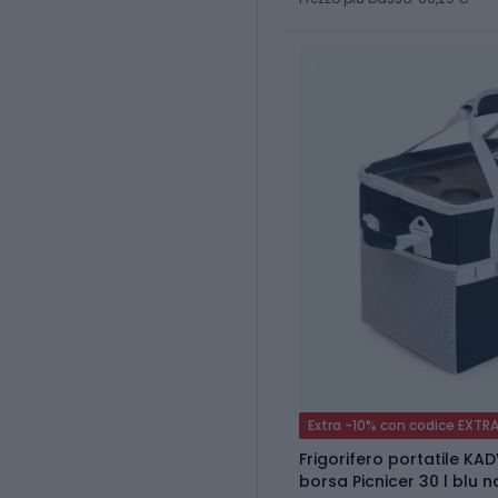
Extra -10% con codice EXTR
Frigorifero portatile KA
borsa Picnicer 30 l blu n