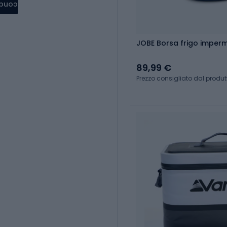
condere
JOBE Borsa frigo imperme
89,99 €
Prezzo consigliato dal produtt