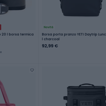
Novità
 20 l borsa termica
Borsa porta pranzo YETI Daytrip Lun
l charcoal
92,99 €
ce