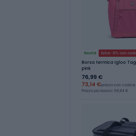
Novità
Extra -5% con cod
Borsa termica Igloo Tag Along Too Tote 30 l
pink
76,99 €
73,14 €
prezzo con codice
Prezzo più basso: 56,94 €