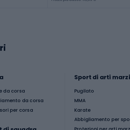
ri
a
Sport di arti marzi
e da corsa
Pugilato
liamento da corsa
MMA
sori per corsa
Karate
t di squadra
Protezioni per arti marz