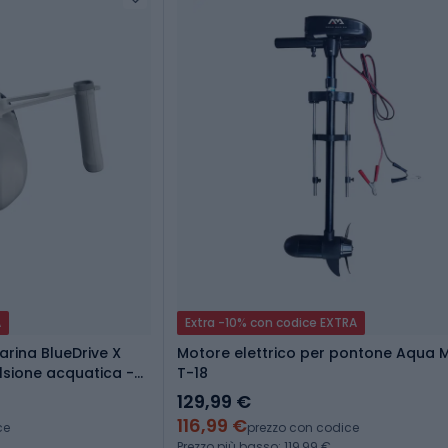
A
Extra -10% con codice EXTRA
arina BlueDrive X
Motore elettrico per pontone Aqua 
lsione acquatica -
T-18
129,99 €
116,99 €
ce
prezzo con codice
Prezzo più basso: 119,99 €