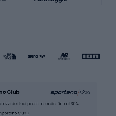
iali
Monopattini
Pattini a rotelle
Pattini in linea
s cardio
Skateboard
Attrezzature per l'allenamento della forza
Protezioni per pattinaggio
Caschi da pattinaggio
Pesca
mento
Pesca alla carpa
ano Club
Pesca al siluro
hette
Pesca a spinning
rezzi dei tuoi prossimi ordini fino al 30%
Pesca con galleggiante
 Sportano Club >