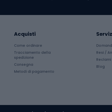
Kayak
Abbig
Gommoni
Cam
Tavole SUP
Mute in neoprene
Acces
Acquisti
Serviz
Cucin
Calzature da escursionismo
Come ordinare
Domande
Tracciamento della
Resi / 
Stivali da trekking
Mobil
spedizione
Reclami
Consegna
Scarponi da montagna
Tende 
Blog
Metodi di pagamento
Scarponi da trekking
Bikepacking
Giacc
Pantal
Corsa orientamento
Pantal