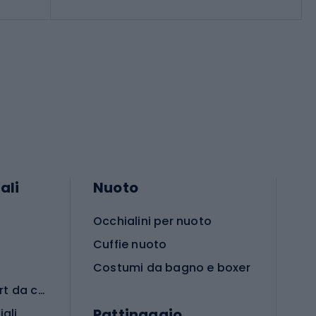
ali
Nuoto
Occhialini per nuoto
Cuffie nuoto
Costumi da bagno e boxer
Abbigliamento per sport da combattimento
Pattinaggio
iali