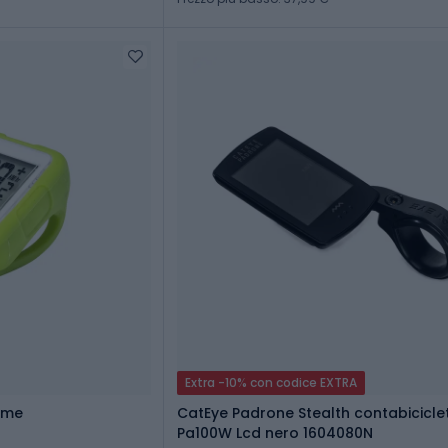
Extra -10% con codice EXTRA
lime
CatEye Padrone Stealth contabicicle
Pa100W Lcd nero 1604080N