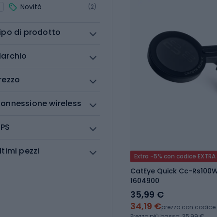
Novità
(2)
ipo di prodotto
archio
rezzo
onnessione wireless
PS
ltimi pezzi
Extra -5% con codice EXTRA
CatEye Quick Cc-Rs100W
1604900
35,99 €
34,19 €
prezzo con codice
Prezzo più basso: 35,99 €