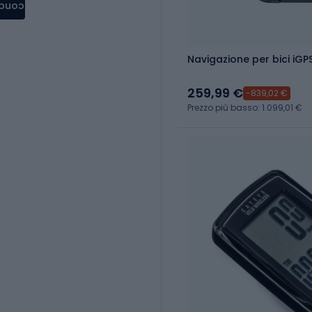
condere
Navigazione per bici iGP
259,99 €
-839,02 €
Prezzo più basso: 1.099,01 €