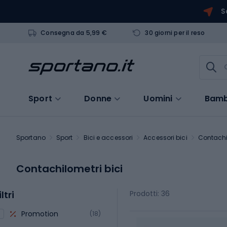
S
Consegna da 5,99 €
30 giorni per il reso
Sport
Donne
Uomini
Bamb
Sportano
Sport
Bici e accessori
Accessori bici
Contachil
Contachilometri bici
iltri
Prodotti: 36
Promotion
(18)