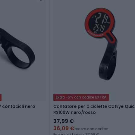
Extra -5% con codice EXTRA
 contacicli nero
Contatore per biciclette CatEye Qui
RS100W nero/rosso
37,99 €
36,09 €
prezzo con codice
Prezzo più basso: 37,99 €