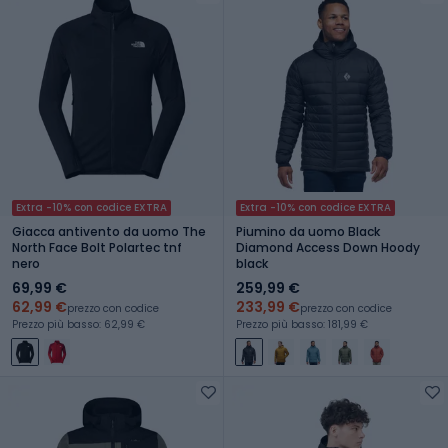
Extra -10% con codice EXTRA
Extra -10% con codice EXTRA
Giacca antivento da uomo The
Piumino da uomo Black
North Face Bolt Polartec tnf
Diamond Access Down Hoody
nero
black
69,99 €
259,99 €
62,99 €
233,99 €
prezzo con codice
prezzo con codice
Prezzo più basso: 62,99 €
Prezzo più basso: 181,99 €