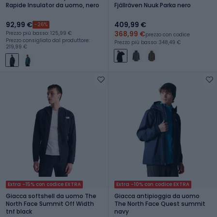
Rapide Insulator da uomo, nero
Fjällräven Nuuk Parka nero
92,99 €
409,99 €
-26%
368,99 €
Prezzo più basso: 125,99 €
prezzo con codice
Prezzo consigliato dal produttore:
Prezzo più basso: 348,49 €
219,99 €
Extra -15% con codice EXTRA
Extra -10% con codice EXTRA
Giacca softshell da uomo The
Giacca antipioggia da uomo
North Face Summit Off Width
The North Face Quest summit
tnf black
navy