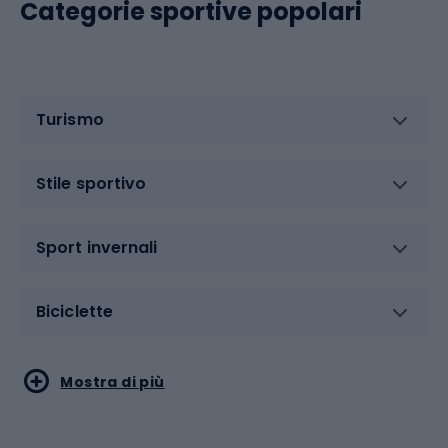
Categorie sportive popolari
Turismo
Stile sportivo
Sport invernali
Biciclette
Sport acquatici
Sport di arti marziali
Mostra di più
Calzature da escursionismo
Palestra e fitness