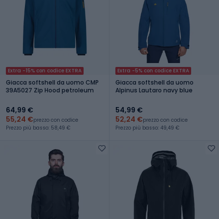
Extra -15% con codice EXTRA
Extra -5% con codice EXTRA
Giacca softshell da uomo CMP
Giacca softshell da uomo
39A5027 Zip Hood petroleum
Alpinus Lautaro navy blue
64,99 €
54,99 €
55,24 €
52,24 €
prezzo con codice
prezzo con codice
Prezzo più basso: 58,49 €
Prezzo più basso: 49,49 €