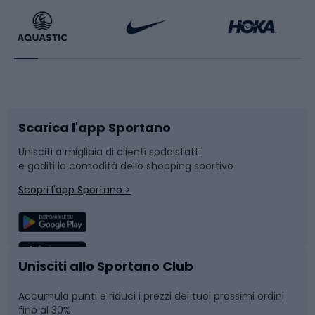
Bikepacking
Sport con le racchette
Corsa orientamento
Scarpe da ciclismo
Scarica l'app Sportano
Bushcraft
Slitte e slittini
Unisciti a migliaia di clienti soddisfatti
e goditi la comodità dello shopping sportivo
Corsa
Snowboard
Scopri l'app Sportano >
Sport di squadra
Camminata nordica
Caschi da ciclismo
Nuoto
Unisciti allo Sportano Club
Accumula punti e riduci i prezzi dei tuoi prossimi ordini
Skitouring
Pattinaggio
fino al 30%