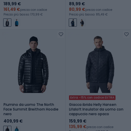
189,99 €
89,99 €
161,49 €
80,99 €
prezzo con codice
prezzo con codice
Prezzo più basso: 170,99 €
Prezzo più basso: 85,49 €
Extra -15% con codice EXTRA
Piumino da uomo The North
Giacca ibrida Helly Hansen
Face Summit Breithorn Hoodie
Lifaloft Insulator da uomo con
nero
cappuccio nero opaco
409,99 €
159,99 €
135,99 €
prezzo con codice