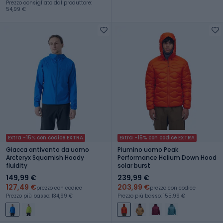
Prezzo consigliato dal produttore:
54,99 €
Extra -15% con codice EXTRA
Extra -15% con codice EXTRA
Giacca antivento da uomo
Piumino uomo Peak
Arcteryx Squamish Hoody
Performance Helium Down Hood
fluidity
solar burst
149,99 €
239,99 €
127,49 €
203,99 €
prezzo con codice
prezzo con codice
Prezzo più basso: 134,99 €
Prezzo più basso: 155,99 €