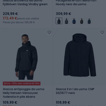
Giacca antivento da uomo
Patagonia Hi-Loft Nano Puff
Fjällräven Vardag Vindby green
Hoody nero da uomo
229,99 €
309,99 €
172,49 €
prezzo con codice
Prezzo più basso: 195,49 €
Extra -10% con codice EXTRA
Giacca antipioggia da uomo
Giacca 3 in 1 da uomo CMP
Helly Hansen Vancouver
33Z1577 nero
foderata in pile ebano
109,99 €
109,99 €