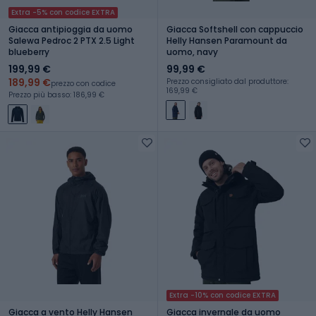
Extra -5% con codice EXTRA
Giacca antipioggia da uomo
Giacca Softshell con cappuccio
Salewa Pedroc 2 PTX 2.5 Light
Helly Hansen Paramount da
blueberry
uomo, navy
199,99 €
99,99 €
189,99 €
Prezzo consigliato dal produttore:
prezzo con codice
169,99 €
Prezzo più basso: 186,99 €
Extra -10% con codice EXTRA
Giacca a vento Helly Hansen
Giacca invernale da uomo