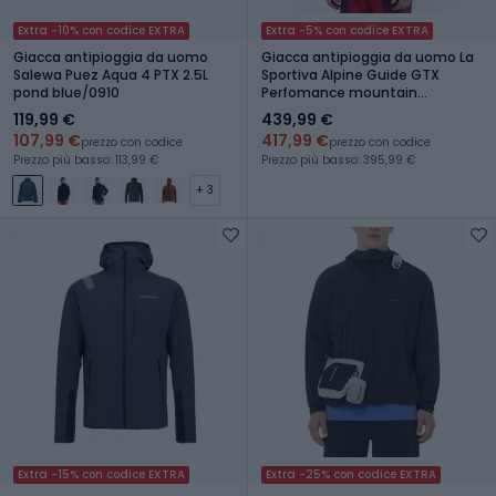
Extra -10% con codice EXTRA
Extra -5% con codice EXTRA
Giacca antipioggia da uomo
Giacca antipioggia da uomo La
Salewa Puez Aqua 4 PTX 2.5L
Sportiva Alpine Guide GTX
pond blue/0910
Perfomance mountain
red/redwood
119,99 €
439,99 €
107,99 €
417,99 €
prezzo con codice
prezzo con codice
Prezzo più basso: 113,99 €
Prezzo più basso: 395,99 €
+ 3
Extra -15% con codice EXTRA
Extra -25% con codice EXTRA