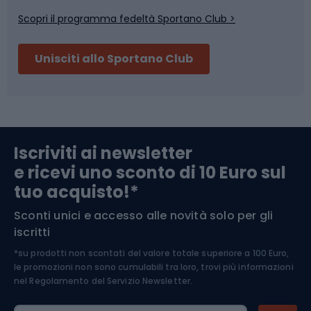
Scopri il programma fedeltà Sportano Club >
Sci
Pesca
Unisciti allo Sportano Club
Campeggio
Accessori per biciclette
Abbigliamento da escursionismo
Componenti per biciclette
Iscriviti ai newsletter
e ricevi uno sconto di 10 Euro sul
Arrampicata
tuo acquisto!*
Sconti unici e accesso alle novità solo per gli
Medicina dello sport
iscritti
*su prodotti non scontati del valore totale superiore a 100 Euro,
Abbigliamento ciclistico
le promozioni non sono cumulabili tra loro, trovi più informazioni
nel
Regolamento del Servizio Newsletter.