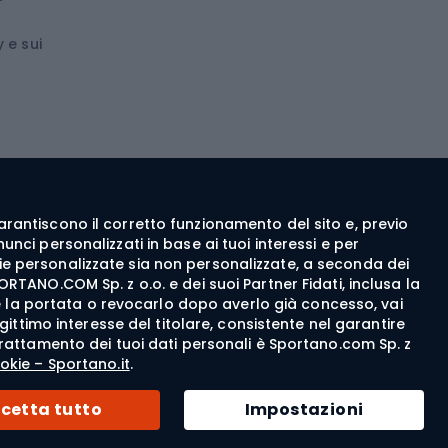
Medicina dello sport
 e sui
ca
Abbigliamento ciclistico
 walking
c walking
Guanti da ciclismo
ng
Pantaloncini da ciclismo
e garantiscono il corretto funzionamento del sito e, previo
Maglie da ciclismo
nci personalizzati in base ai tuoi interessi e per
Pantaloni da ciclismo
itarie personalizzate sia non personalizzate, a seconda dei
ORTANO.COM Sp. z o.o. e dei suoi Partner Fidati, inclusa la
Giacche da bicicletta
rne la portata o revocarlo dopo averlo già concesso, vai
egittimo interesse del titolare, consistente nel garantire
Felpe da ciclismo
del trattamento dei tuoi dati personali è Sportano.com Sp. z
Cappellini per biciclette
okie – Sportano.it
.
© 2026 Sportano
cetta tutto
Impostazioni