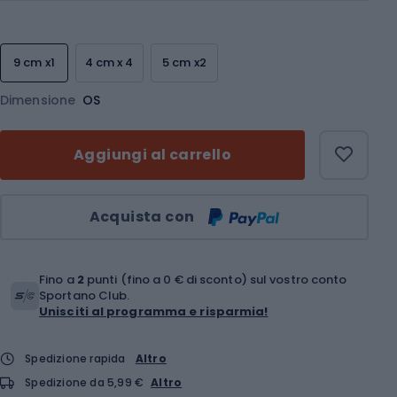
9 cm x1
4 cm x 4
5 cm x2
Dimensione
OS
Aggiungi al carrello
Quantità
Acquista con
Fino a
2
punti (fino a 0 € di sconto) sul vostro conto
Sportano Club.
Unisciti al programma e risparmia!
Spedizione rapida
Altro
Spedizione da 5,99 €
Altro