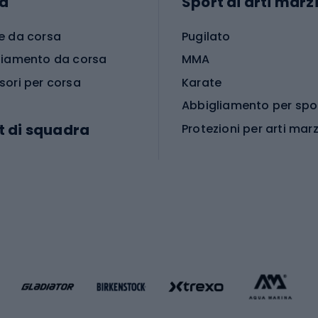
a
Sport di arti marzi
e da corsa
Pugilato
liamento da corsa
MMA
sori per corsa
Karate
t di squadra
Protezioni per arti marz
Accessori per arti marz
e da calcio
i da calcio
Palestra e fitness
e da pallamano
da calcio
Attrezzature per fitnes
liamento da calcio
liamento da basket
Yoga
Abbigliamento fitness