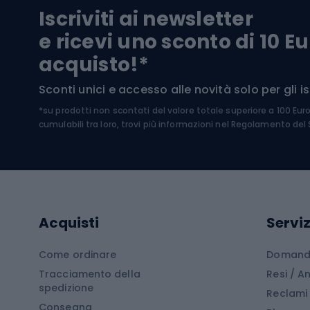
Pantal
Iscriviti ai newsletter
Biciclette da ghiaia
Scarpo
e ricevi uno sconto di 10 Eu
Biciclette per bambini
Occhia
acquisto!*
Sci di
Sport acquatici
Sconti unici e accesso alle novità solo per gli isc
Sci pe
*su prodotti non scontati del valore totale superiore a 100 Eur
Costumi da bagno
Caschi
cumulabili tra loro, trovi più informazioni nel
Regolamento del S
Kayak
Abbig
Gommoni
Cam
Tavole SUP
Mute in neoprene
Acces
Acquisti
Serviz
Cucin
Calzature da escursionismo
Come ordinare
Domande
Tracciamento della
Resi / 
Stivali da trekking
Mobil
spedizione
Reclami
Consegna
Scarponi da montagna
Tende 