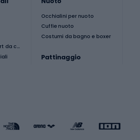
ali
Nuoto
Occhialini per nuoto
Cuffie nuoto
Costumi da bagno e boxer
Abbigliamento per sport da combattimento
Pattinaggio
iali
iali
Monopattini
Pattini a rotelle
Pattini in linea
s cardio
Skateboard
Attrezzature per l'allenamento della forza
Protezioni per pattinaggio
Caschi da pattinaggio