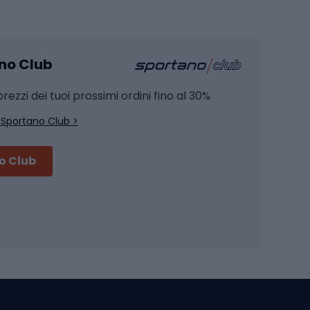
Pesca
mento
Pesca alla carpa
ano Club
Pesca al siluro
hette
Pesca a spinning
rezzi dei tuoi prossimi ordini fino al 30%
Pesca con galleggiante
 Sportano Club >
Pesca al feeder di fondo
no Club
Accessori per biciclette
Occhiali da ciclismo
is
Borse da ciclismo
Luci per biciclette
mo
Sedili per cicli
Serrature per biciclette