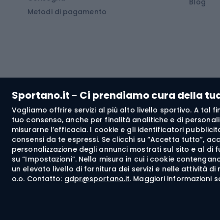
Blog
Metodi di pagamento
Scarponi da trekking
Bikepacking
Giacc
Pantal
Corsa orientamento
Pantal
Sportano.it - Ci prendiamo cura della tu
Giacch
Vogliamo offrire servizi al più alto livello sportivo. A tal
Pantal
tuo consenso, anche per finalità analitiche e di personali
Bushcraft
misurarne l’efficacia. I cookie e gli identificatori pubblic
Giacc
consensi da te espressi. Se clicchi su “Accetta tutto”, ac
personalizzazione degli annunci mostrati sul sito e al di 
Maglie
su “Impostazioni”. Nella misura in cui i cookie contengano 
Abbig
un elevato livello di fornitura dei servizi e nelle attività 
o.o. Contatto:
gdpr@sportano.it
. Maggiori informazioni s
Spedizione a:
IT