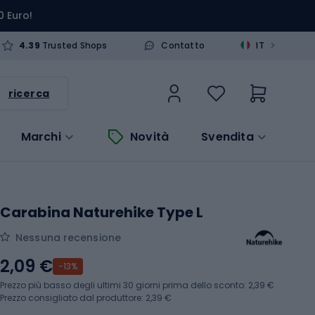
0 Euro!
>
4.39
Trusted Shops
Contatto
IT
ricerca
Marchi
Novità
Svendita
Carabina Naturehike Type L
Nessuna recensione
2,09 €
-13%
Prezzo più basso degli ultimi 30 giorni prima dello sconto:
2,39 €
Prezzo consigliato dal produttore: 2,39 €