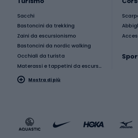
Turismo
Cors
Sacchi
Scarp
Bastoncini da trekking
Abbig
Zaini da escursionismo
Acces
Bastoncini da nordic walking
Spor
Occhiali da turista
Materassi e tappetini da escursionismo
Scarp
Mostra di più
Pallon
Stile sportivo
Scarp
Abbigliamento sportivo
Porte 
Calzature sportive
Abbig
Accessori Sportstyle
Abbig