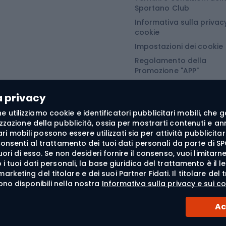
Sportano Club
Informativa sulla privacy
Abbigliamento da escursionismo
Camminata nordi
cookie
Impostazioni dei cookie
he da pioggia
Accessori per il nordic
Regolamento della
Promozione "APP"
oni softshell
Bastoncini per il Nordi
Regolamento della
oni da trekking
Guanti da nordic walki
Promozione "SECRET"
a privacy
e softshell
 fine utilizziamo cookie e identificatori pubblicitari mobili, ch
oncini da trekking
zzazione della pubblicità, ossia per mostrarti contenuti e annu
itari mobili possono essere utilizzati sia per attività pubblic
he antivento
consenti al trattamento dei tuoi dati personali da parte di SP
fuori di esso. Se non desideri fornire il consenso, vuoi limita
tte da trekking
i tuoi dati personali, la base giuridica del trattamento è il l
liamento termoattivo
di marketing del titolare e dei suoi Partner Fidati. Il titolare 
ono disponibili nella nostra
Informativa sulla privacy e sui co
Ac