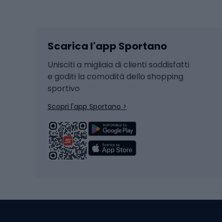
Sport invernali
Casc
Sci
Caschi
Scarica l'app Sportano
Sci di fondo
Casch
Hockey
Casch
Unisciti a migliaia di clienti soddisfatti
e goditi la comodità dello shopping
Snowboard
sportivo
Skit
Skitouring
Scopri l'app Sportano >
Pattini da ghiaccio
Sci da
Scarpo
Biciclette
Baston
Biciclette elettriche
Abbig
Biciclette da MTB
Sci
Biciclette da strada
Biciclette da trekking