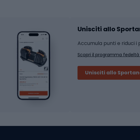
hi da ciclismo
Calzature fitness
Accessori per l'allena
 integrali
Unisciti allo Sport
i da strada
Sport con le racc
i MTB
Accumula punti e riduci i p
Squash
Scopri il programma fedeltà
ouring
Badminton
Ping pong
Unisciti allo Sporta
 sci alpinismo
Tennis
ni da sci alpinismo
Padel
cini da sci alpinismo
Abbigliamento da tenn
liamento da skitouring
Scarpe da ciclis
Scarponi da MTB