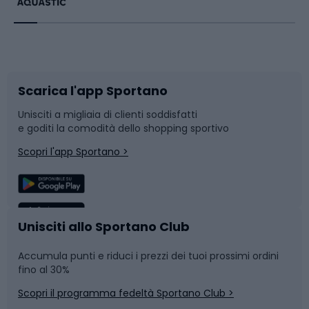
Bikepacking
Sport con le racchette
Corsa orientamento
Scarpe da ciclismo
Scarica l'app Sportano
Bushcraft
Slitte e slittini
Unisciti a migliaia di clienti soddisfatti
e goditi la comodità dello shopping sportivo
Corsa
Snowboard
Scopri l'app Sportano >
Sport di squadra
Camminata nordica
Caschi da ciclismo
Nuoto
Unisciti allo Sportano Club
Accumula punti e riduci i prezzi dei tuoi prossimi ordini
Skitouring
Pattinaggio
fino al 30%
Scopri il programma fedeltà Sportano Club >