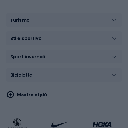
Turismo
Stile sportivo
Sport invernali
Biciclette
Sport acquatici
Sport di arti marziali
Mostra di più
Calzature da escursionismo
Palestra e fitness