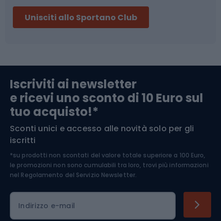
Sci
Pesca
Unisciti allo Sportano Club
Campeggio
Accessori per biciclette
Abbigliamento da escursionismo
Componenti per biciclette
Iscriviti ai newsletter
e ricevi uno sconto di 10 Euro sul
Arrampicata
tuo acquisto!*
Sconti unici e accesso alle novità solo per gli
Medicina dello sport
iscritti
*su prodotti non scontati del valore totale superiore a 100 Euro,
Abbigliamento ciclistico
le promozioni non sono cumulabili tra loro, trovi più informazioni
nel
Regolamento del Servizio Newsletter.
Indirizzo e-mail