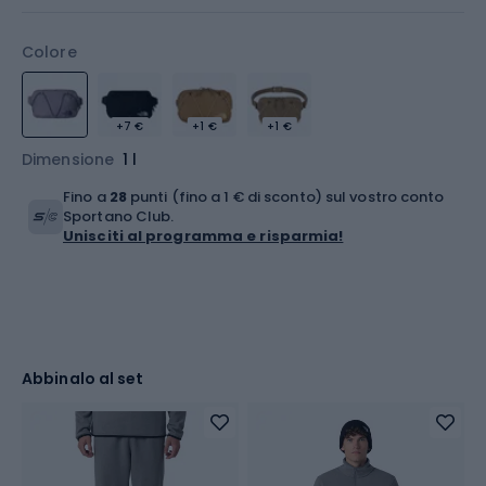
Colore
+7 €
+1 €
+1 €
Dimensione
1 l
Fino a
28
punti (fino a 1 € di sconto) sul vostro conto
Sportano Club.
Unisciti al programma e risparmia!
Abbinalo al set