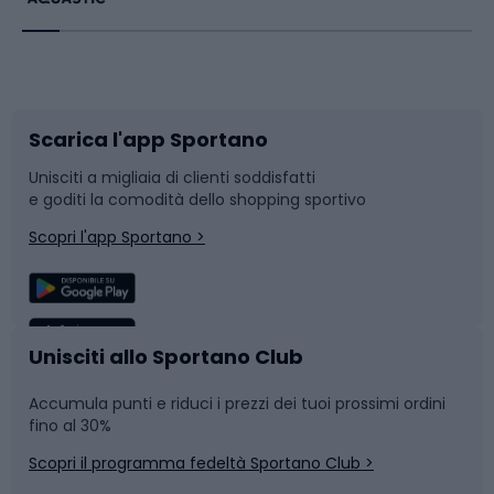
Bikepacking
Sport con le racchette
Corsa orientamento
Scarpe da ciclismo
Scarica l'app Sportano
Bushcraft
Slitte e slittini
Unisciti a migliaia di clienti soddisfatti
e goditi la comodità dello shopping sportivo
Corsa
Snowboard
Scopri l'app Sportano >
Sport di squadra
Camminata nordica
Caschi da ciclismo
Nuoto
Unisciti allo Sportano Club
Accumula punti e riduci i prezzi dei tuoi prossimi ordini
Skitouring
Pattinaggio
fino al 30%
Scopri il programma fedeltà Sportano Club >