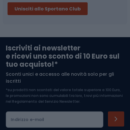
Sci
Pesca
Unisciti allo Sportano Club
Campeggio
Accessori per biciclette
Abbigliamento da escursionismo
Componenti per biciclette
Iscriviti ai newsletter
e ricevi uno sconto di 10 Euro sul
Arrampicata
tuo acquisto!*
Sconti unici e accesso alle novità solo per gli
Medicina dello sport
iscritti
*su prodotti non scontati del valore totale superiore a 100 Euro,
Abbigliamento ciclistico
le promozioni non sono cumulabili tra loro, trovi più informazioni
nel
Regolamento del Servizio Newsletter.
Indirizzo e-mail