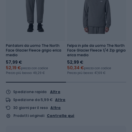
Pantaloni da uomo The North
Felpa in pile da uomo The North
C
Face Glacier Fleece grigio erica
Face Glacier Fleece 1/4 Zip grigio
F
medio
erica medio
57,99 €
52,99 €
4
52,19 €
50,34 €
3
prezzo con codice
prezzo con codice
Prezzo più basso:
49,29 €
Prezzo più basso:
47,69 €
Pr
Spedizione rapida
Altro
Spedizione da 5,99 €
Altro
30 giorni per il reso
Altro
Prodotti originali
Controlla qui