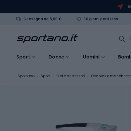
S
Consegna da 5,99 €
30 giorni per il reso
Sport
Donne
Uomini
Bamb
Sportano
Sport
Bici e accessori
Occhiali e maschere p