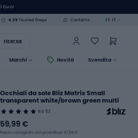
0 Euro!
>
4.39
Trusted Shops
Contatto
IT
ricerca
Marchi
Novità
Svendita
Occhiali da sole Bliz Matrix Small
transparent white/brown green multi
5.0
(1)
59,99 €
Prezzo consigliato dal produttore: 97,99 €