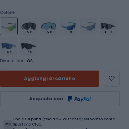
Colore
+5 €
+5 €
-5 €
+5 €
+5 €
+7 €
Dimensione
OS
Aggiungi al carrello
Quantità
Acquista con
Fino a
59
punti (fino a 2 € di sconto) sul vostro conto
Sportano Club.