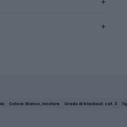
No
Colore: Bianco, Incolore
Grado di blackout: cat. 3
Ti