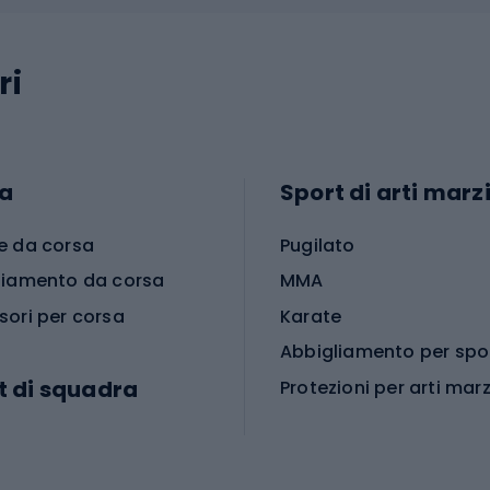
ri
a
Sport di arti marzi
e da corsa
Pugilato
liamento da corsa
MMA
sori per corsa
Karate
t di squadra
Protezioni per arti marz
Accessori per arti marz
e da calcio
i da calcio