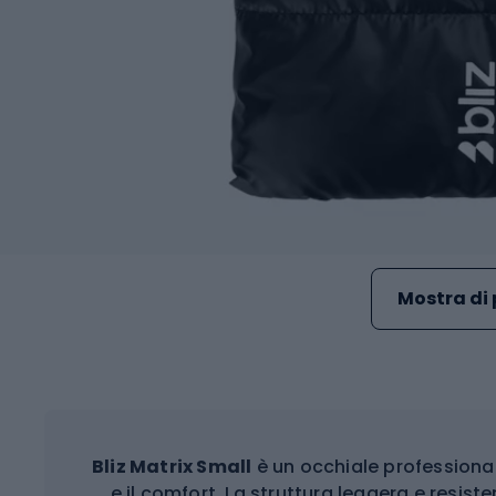
Mostra di 
Bliz Matrix Small
è un occhiale professional
e il comfort. La struttura leggera e resiste