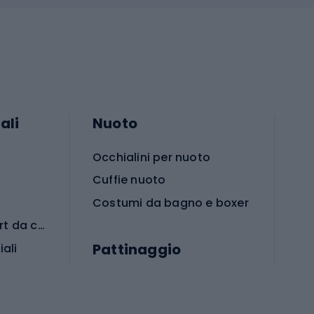
ali
Nuoto
Occhialini per nuoto
Cuffie nuoto
Costumi da bagno e boxer
Abbigliamento per sport da combattimento
Pattinaggio
iali
iali
Monopattini
Pattini a rotelle