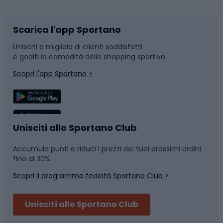
Scarica l'app Sportano
Bushcraft
Slitte e slittini
Unisciti a migliaia di clienti soddisfatti
e goditi la comodità dello shopping sportivo
Corsa
Snowboard
Scopri l'app Sportano >
Sport di squadra
Camminata nordica
Caschi da ciclismo
Nuoto
Unisciti allo Sportano Club
Accumula punti e riduci i prezzi dei tuoi prossimi ordini
Skitouring
Pattinaggio
fino al 30%
Scopri il programma fedeltà Sportano Club >
Sci
Pesca
Unisciti allo Sportano Club
Campeggio
Accessori per biciclette