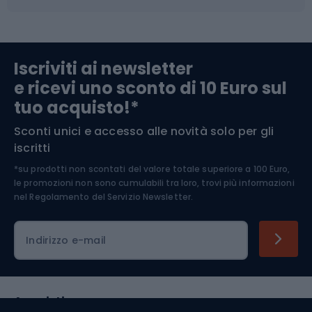
Abbigliamento da escursionismo
Componenti per biciclette
Iscriviti ai newsletter
e ricevi uno sconto di 10 Euro sul
Arrampicata
tuo acquisto!*
Sconti unici e accesso alle novità solo per gli
Medicina dello sport
iscritti
*su prodotti non scontati del valore totale superiore a 100 Euro,
Abbigliamento ciclistico
le promozioni non sono cumulabili tra loro, trovi più informazioni
nel
Regolamento del Servizio Newsletter.
Indirizzo e-mail
Acquisti