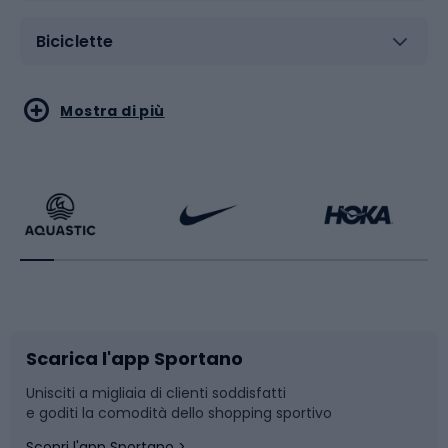
Biciclette
Sport acquatici
Sport di arti marziali
Mostra di più
Calzature da escursionismo
Palestra e fitness
Bikepacking
Sport con le racchette
Corsa orientamento
Scarpe da ciclismo
Scarica l'app Sportano
Bushcraft
Slitte e slittini
Unisciti a migliaia di clienti soddisfatti
e goditi la comodità dello shopping sportivo
Corsa
Snowboard
Scopri l'app Sportano >