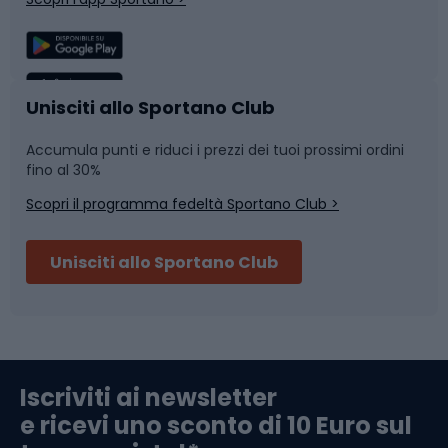
Sport di squadra
Camminata nordica
Caschi da ciclismo
Nuoto
Unisciti allo Sportano Club
Accumula punti e riduci i prezzi dei tuoi prossimi ordini
Skitouring
Pattinaggio
fino al 30%
Scopri il programma fedeltà Sportano Club >
Sci
Pesca
Unisciti allo Sportano Club
Campeggio
Accessori per biciclette
Abbigliamento da escursionismo
Componenti per biciclette
Iscriviti ai newsletter
e ricevi uno sconto di 10 Euro sul
Arrampicata