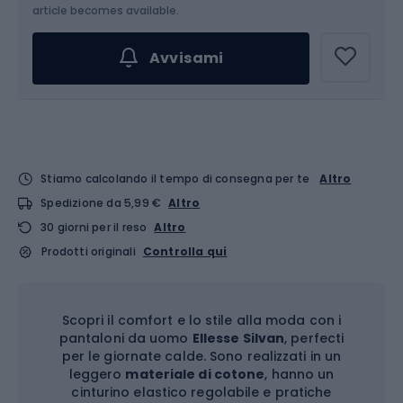
Scegli un'opzione...
article becomes available.
Avvisami
Stiamo calcolando il tempo di consegna per te
Altro
Spedizione da 5,99 €
Altro
30 giorni per il reso
Altro
Prodotti originali
Controlla qui
Scopri il comfort e lo stile alla moda con i
pantaloni da uomo
Ellesse Silvan
, perfecti
per le giornate calde. Sono realizzati in un
leggero
materiale di cotone
, hanno un
cinturino elastico regolabile e pratiche