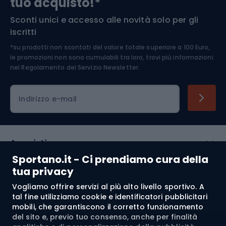
tuo acquisto!*
Sconti unici e accesso alle novità solo per gli
Medicina dello sport
iscritti
*su prodotti non scontati del valore totale superiore a 100 Euro,
Abbigliamento ciclistico
le promozioni non sono cumulabili tra loro, trovi più informazioni
nel
Regolamento del Servizio Newsletter.
Indirizzo e-mail
Acquisti
Sportano.it - Ci prendiamo cura della
Servizio clienti
tua privacy
Vogliamo offrire servizi al più alto livello sportivo. A
Regolamento
tal fine utilizziamo cookie e identificatori pubblicitari
mobili, che garantiscono il corretto funzionamento
Chi siamo
del sito e, previo tuo consenso, anche per finalità