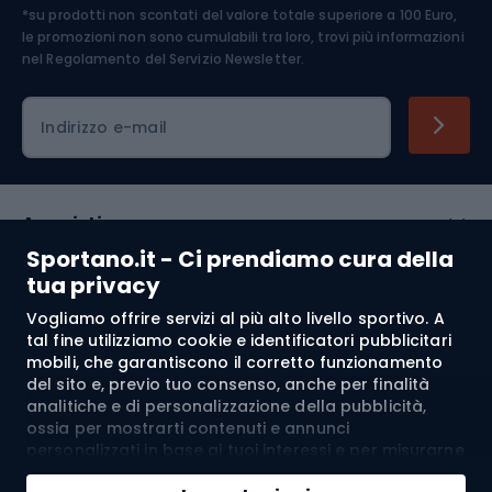
*su prodotti non scontati del valore totale superiore a 100 Euro,
Abbigliamento ciclistico
le promozioni non sono cumulabili tra loro, trovi più informazioni
nel
Regolamento del Servizio Newsletter.
Indirizzo e-mail
Acquisti
Sportano.it - Ci prendiamo cura della
Servizio clienti
tua privacy
Vogliamo offrire servizi al più alto livello sportivo. A
Regolamento
tal fine utilizziamo cookie e identificatori pubblicitari
mobili, che garantiscono il corretto funzionamento
Chi siamo
del sito e, previo tuo consenso, anche per finalità
analitiche e di personalizzazione della pubblicità,
ossia per mostrarti contenuti e annunci
personalizzati in base ai tuoi interessi e per misurarne
Spedizione a:
IT
l’efficacia. I cookie e gli identificatori pubblicitari