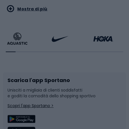
Sport acquatici
Sport di arti marziali
Mostra di più
Calzature da escursionismo
Palestra e fitness
Bikepacking
Sport con le racchette
Corsa orientamento
Scarpe da ciclismo
Scarica l'app Sportano
Bushcraft
Slitte e slittini
Unisciti a migliaia di clienti soddisfatti
e goditi la comodità dello shopping sportivo
Corsa
Snowboard
Scopri l'app Sportano >
Sport di squadra
Camminata nordica