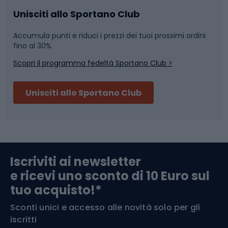
Caschi da ciclismo
Nuoto
Unisciti allo Sportano Club
Accumula punti e riduci i prezzi dei tuoi prossimi ordini
Skitouring
Pattinaggio
fino al 30%
Scopri il programma fedeltà Sportano Club >
Sci
Pesca
Unisciti allo Sportano Club
Campeggio
Accessori per biciclette
Abbigliamento da escursionismo
Componenti per biciclette
Iscriviti ai newsletter
e ricevi uno sconto di 10 Euro sul
Arrampicata
tuo acquisto!*
Sconti unici e accesso alle novità solo per gli
Medicina dello sport
iscritti