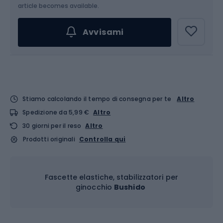
Scegli un'opzione...
article becomes available.
Avvisami
Stiamo calcolando il tempo di consegna per te
Altro
Spedizione da 5,99 €
Altro
30 giorni per il reso
Altro
Prodotti originali
Controlla qui
Fascette elastiche, stabilizzatori per
ginocchio
Bushido