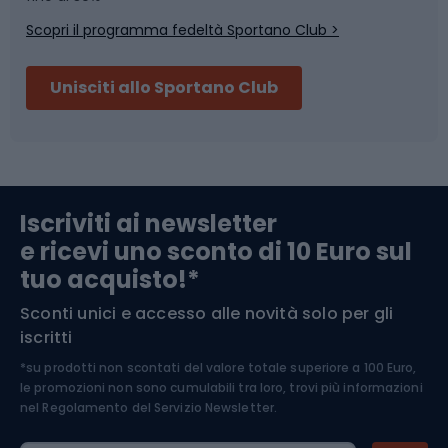
Scopri il programma fedeltà Sportano Club >
Sci
Pesca
Unisciti allo Sportano Club
Campeggio
Accessori per biciclette
Abbigliamento da escursionismo
Componenti per biciclette
Iscriviti ai newsletter
e ricevi uno sconto di 10 Euro sul
Arrampicata
tuo acquisto!*
Sconti unici e accesso alle novità solo per gli
Medicina dello sport
iscritti
*su prodotti non scontati del valore totale superiore a 100 Euro,
Abbigliamento ciclistico
le promozioni non sono cumulabili tra loro, trovi più informazioni
nel
Regolamento del Servizio Newsletter.