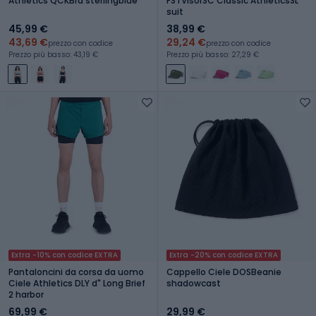
Athletics QCKBra sterlingblue
FSTVisorSC Classic AthleticsSL
suit
45,99 €
38,99 €
43,69 €
29,24 €
prezzo con codice
prezzo con codice
Prezzo più basso: 43,19 €
Prezzo più basso: 27,29 €
Extra -10% con codice EXTRA
Extra -20% con codice EXTRA
Pantaloncini da corsa da uomo
Cappello Ciele DOSBeanie
Ciele Athletics DLY d" Long Brief
shadowcast
2 harbor
69,99 €
29,99 €