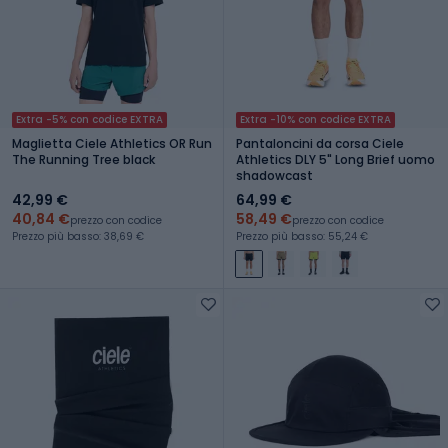
Extra -5% con codice EXTRA
Extra -10% con codice EXTRA
Maglietta Ciele Athletics OR Run
Pantaloncini da corsa Ciele
The Running Tree black
Athletics DLY 5" Long Brief uomo
shadowcast
42,99 €
64,99 €
40,84 €
58,49 €
prezzo con codice
prezzo con codice
Prezzo più basso: 38,69 €
Prezzo più basso: 55,24 €