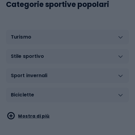
Categorie sportive popolari
Turismo
Stile sportivo
Sport invernali
Biciclette
Sport acquatici
Sport di arti marziali
Mostra di più
Calzature da escursionismo
Palestra e fitness