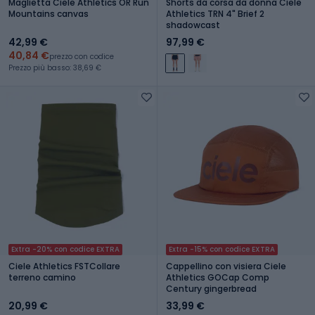
Maglietta Ciele Athletics OR Run
Shorts da corsa da donna Ciele
Mountains canvas
Athletics TRN 4" Brief 2
shadowcast
42,99 €
97,99 €
40,84 €
prezzo con codice
Prezzo più basso: 38,69 €
Extra -20% con codice EXTRA
Extra -15% con codice EXTRA
Ciele Athletics FSTCollare
Cappellino con visiera Ciele
terreno camino
Athletics GOCap Comp
Century gingerbread
20,99 €
33,99 €