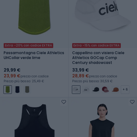
Extra -20% con codice EXTRA
Extra -15% con codice EXTRA
Passamontagna Ciele Athletics
Cappellino con visiera Ciele
UHCollar verde lime
Athletics GOCap Comp
Century shadowcast
29,99 €
33,99 €
23,99 €
28,89 €
prezzo con codice
prezzo con codice
Prezzo più basso: 25,49 €
Prezzo più basso: 30,59 €
+ 6