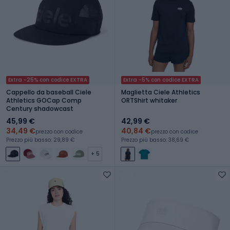
Extra -25% con codice EXTRA
Extra -5% con codice EXTRA
Cappello da baseball Ciele
Maglietta Ciele Athletics
Athletics GOCap Comp
ORTShirt whitaker
Century shadowcast
45,99 €
42,99 €
34,49 €
40,84 €
prezzo con codice
prezzo con codice
Prezzo più basso: 29,89 €
Prezzo più basso: 38,69 €
+ 5