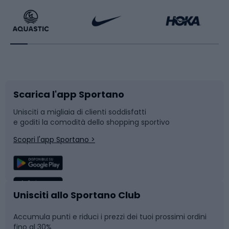
Bikepacking
Sport con le racchette
Corsa orientamento
Scarpe da ciclismo
Scarica l'app Sportano
Bushcraft
Slitte e slittini
Unisciti a migliaia di clienti soddisfatti
e goditi la comodità dello shopping sportivo
Corsa
Snowboard
Scopri l'app Sportano >
Sport di squadra
Camminata nordica
Caschi da ciclismo
Nuoto
Unisciti allo Sportano Club
Accumula punti e riduci i prezzi dei tuoi prossimi ordini
Skitouring
Pattinaggio
fino al 30%