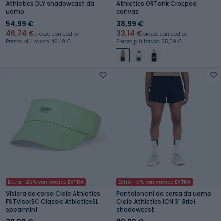
Athletics DLY shadowcast da
Athletics ORTank Cropped
uomo
canvas
54,99 €
38,99 €
46,74 €
33,14 €
prezzo con codice
prezzo con codice
Prezzo più basso: 49,49 €
Prezzo più basso: 35,09 €
Extra -25% con codice EXTRA
Extra -5% con codice EXTRA
Visiera da corsa Ciele Athletics
Pantaloncini da corsa da uomo
FSTVisorSC Classic AthleticsSL
Ciele Athletics ICN 3" Brief
spearmint
shadowcast