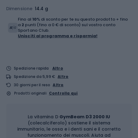
Dimensione
14.4 g
Fino al
10
% di sconto per te su questo prodotto + fino
a
2
punti (fino a 0 € di sconto) sul vostro conto
Sportano Club.
Unisciti al programma e risparmia!
Spedizione rapida
Altro
Spedizione da 5,99 €
Altro
30 giorni per il reso
Altro
Prodotti originali
Controlla qui
La vitamina D
GymBeam D3 2000 IU
(colecalciferolo) sostiene il sistema
immunitario, le ossa e i denti sani e il corretto
funzionamento dei muscoli. Aiuta ad