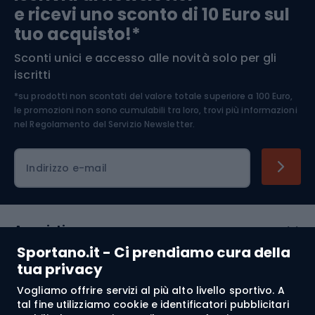
e ricevi uno sconto di 10 Euro sul
Arrampicata
tuo acquisto!*
Sconti unici e accesso alle novità solo per gli
Medicina dello sport
iscritti
*su prodotti non scontati del valore totale superiore a 100 Euro,
Abbigliamento ciclistico
le promozioni non sono cumulabili tra loro, trovi più informazioni
nel
Regolamento del Servizio Newsletter.
Indirizzo e-mail
Acquisti
Sportano.it - Ci prendiamo cura della
Servizio clienti
tua privacy
Vogliamo offrire servizi al più alto livello sportivo. A
Regolamento
tal fine utilizziamo cookie e identificatori pubblicitari