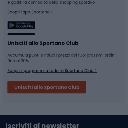
e goditi la comodità dello shopping sportivo
Corsa
Snowboard
Scopri l'app Sportano >
Sport di squadra
Camminata nordica
Caschi da ciclismo
Nuoto
Unisciti allo Sportano Club
Accumula punti e riduci i prezzi dei tuoi prossimi ordini
Skitouring
Pattinaggio
fino al 30%
Scopri il programma fedeltà Sportano Club >
Sci
Pesca
Unisciti allo Sportano Club
Campeggio
Accessori per biciclette
Abbigliamento da escursionismo
Componenti per biciclette
Iscriviti ai newsletter