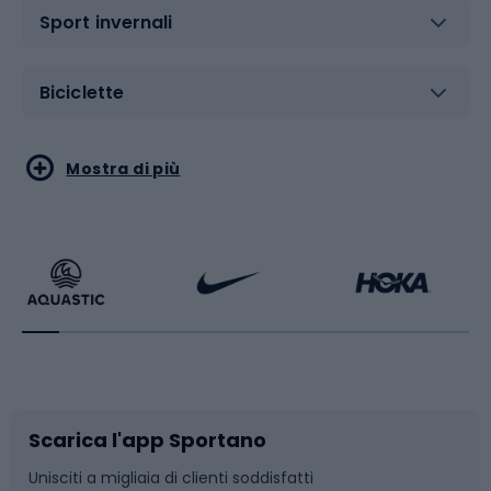
Sport invernali
Biciclette
Sport acquatici
Sport di arti marziali
Mostra di più
Calzature da escursionismo
Palestra e fitness
Bikepacking
Sport con le racchette
Corsa orientamento
Scarpe da ciclismo
Scarica l'app Sportano
Bushcraft
Slitte e slittini
Unisciti a migliaia di clienti soddisfatti